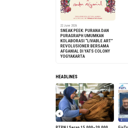
22 June 2026
SNEAK PEEK: PURANA DAN
PURAGRAPH UMUMKAN
KOLABORASI “LIVABLE ART”
REVOLUSIONER BERSAMA
AFGANIAL DI YATS COLONY
YOGYAKARTA
HEADLINES
«
Bonus
PTPN I Serap 15.000–20.000
FisTx Gandeng Mitra Paki