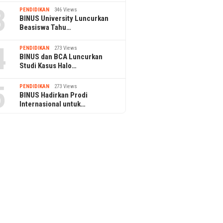
3
PENDIDIKAN
346 Views
BINUS University Luncurkan
Beasiswa Tahu…
4
PENDIDIKAN
273 Views
BINUS dan BCA Luncurkan
Studi Kasus Halo…
5
PENDIDIKAN
273 Views
BINUS Hadirkan Prodi
Internasional untuk…