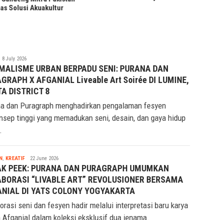
KAI Daop 2 Bandung Pastik
r
Prasarana Aman Usai Gem
Pangandaran
saqif
8 July 2026
idwan
MALISME URBAN BERPADU SENI: PURANA DAN
GRAPH X AFGANIAL Liveable Art Soirée DI LUMINE,
A DISTRICT 8
a dan Puragraph menghadirkan pengalaman fesyen
nsep tinggi yang memadukan seni, desain, dan gaya hidup
.
Tsaqif
N
,
KREATIF
22 June 2026
Ridwan
AK PEEK: PURANA DAN PURAGRAPH UMUMKAN
BORASI “LIVABLE ART” REVOLUSIONER BERSAMA
NIAL DI YATS COLONY YOGYAKARTA
orasi seni dan fesyen hadir melalui interpretasi baru karya