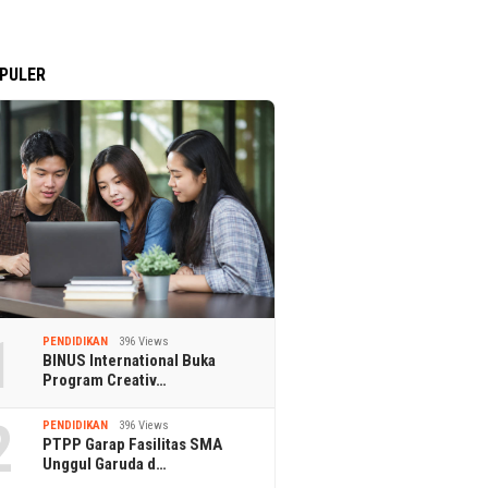
PULER
1
PENDIDIKAN
396 Views
BINUS International Buka
Program Creativ…
2
PENDIDIKAN
396 Views
PTPP Garap Fasilitas SMA
Unggul Garuda d…