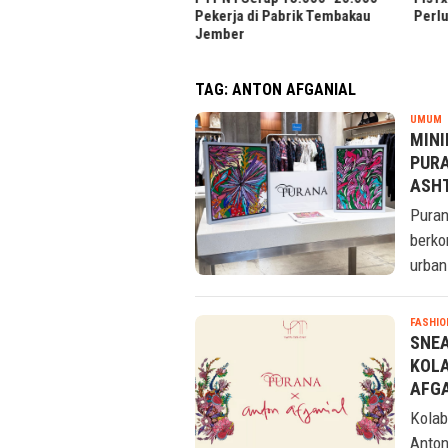
Pekerja di Pabrik Tembakau
Perluas Solusi Akuakultu
Jember
TAG:
ANTON AFGANIAL
T
UMUM
R
MINI
PURA
ASHT
Puran
berko
urban
FASHIO
SNE
KOLA
AFGA
Kolab