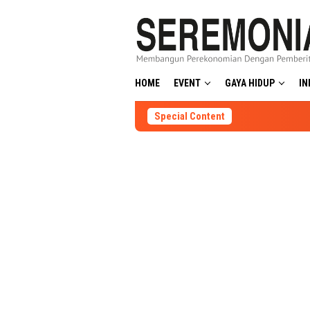
Skip
to
content
HOME
EVENT
GAYA HIDUP
IN
Special Content