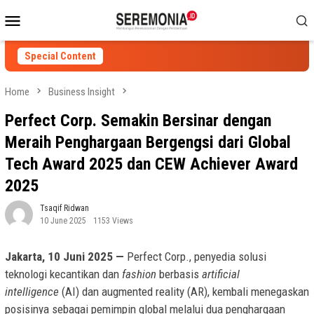
Skip
Mobile
to
Menu
content
Special Content
Home
Business Insight
Perfect Corp. Semakin Bersinar dengan
Meraih Penghargaan Bergengsi dari Global
Tech Award 2025 dan CEW Achiever Award
2025
Tsaqif Ridwan
10 June 2025
1153 Views
Jakarta, 10 Juni 2025 —
Perfect Corp., penyedia solusi
teknologi kecantikan dan
fashion
berbasis
artificial
intelligence
(AI) dan augmented reality (AR), kembali menegaskan
posisinya sebagai pemimpin global melalui dua penghargaan