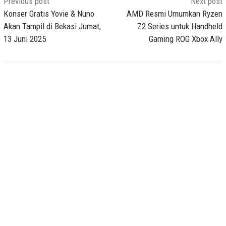
Post
Previous post
Next post
navigation
Konser Gratis Yovie & Nuno
AMD Resmi Umumkan Ryzen
Akan Tampil di Bekasi Jumat,
Z2 Series untuk Handheld
13 Juni 2025
Gaming ROG Xbox Ally