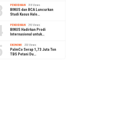
3
PENDIDIKAN
318 Views
BINUS dan BCA Luncurkan
Studi Kasus Halo…
4
PENDIDIKAN
293 Views
BINUS Hadirkan Prodi
Internasional untuk…
5
EKONOMI
250 Views
PalmCo Serap 1,73 Juta Ton
TBS Petani Du…
en Prabowo Tinjau
Ribuan Calon Mahasiswa Padati
Bintang 
asi Bioetanol PTPN I di
Pendaftaran BINUS University
Kuliner,
g
Komunit