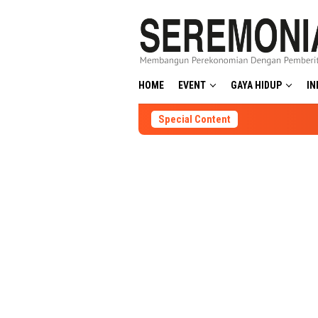
Skip
to
content
HOME
EVENT
GAYA HIDUP
IN
Special Content