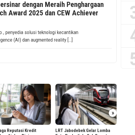
Bersinar dengan Meraih Penghargaan
Tech Award 2025 dan CEW Achiever
p., penyedia solusi teknologi kecantikan
ligence (AI) dan augmented reality […]
»
Presid
Hiliris
Malan
ga Reputasi Kredit
LRT Jabodebek Gelar Lomba