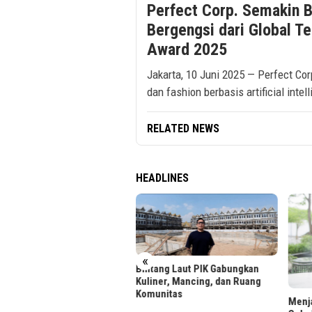
Perfect Corp. Semakin 
Bergengsi dari Global 
Award 2025
Jakarta, 10 Juni 2025 — Perfect Cor
dan fashion berbasis artificial intel
RELATED NEWS
HEADLINES
«
uan Calon Mahasiswa Padati
Bintang Laut PIK Gabungkan
daftaran BINUS University
Kuliner, Mancing, dan Ruang
Komunitas
Menja