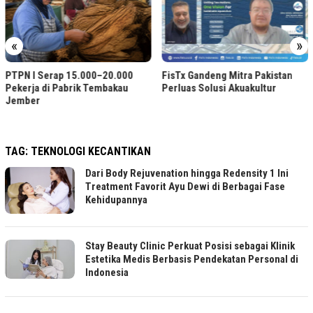
«
»
Akun W
Diblok
 Serap 15.000–20.000
FisTx Gandeng Mitra Pakistan
a di Pabrik Tembakau
Perluas Solusi Akuakultur
r
TAG:
TEKNOLOGI KECANTIKAN
Dari Body Rejuvenation hingga Redensity 1 Ini
Treatment Favorit Ayu Dewi di Berbagai Fase
Kehidupannya
Stay Beauty Clinic Perkuat Posisi sebagai Klinik
Estetika Medis Berbasis Pendekatan Personal di
Indonesia