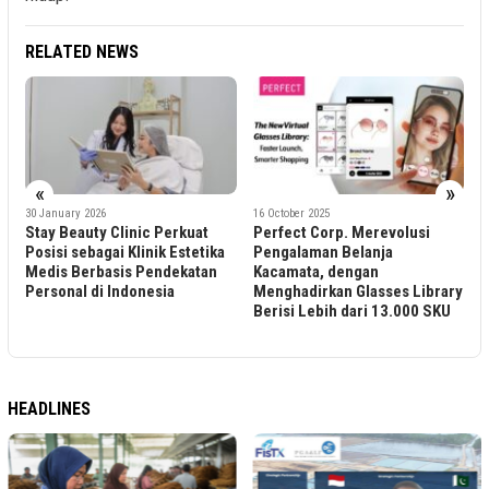
RELATED NEWS
«
»
30 January 2026
16 October 2025
20 Jun
Stay Beauty Clinic Perkuat
Perfect Corp. Merevolusi
Perf
Posisi sebagai Klinik Estetika
Pengalaman Belanja
Rang
Medis Berbasis Pendekatan
Kacamata, dengan
Keca
Personal di Indonesia
Menghadirkan Glasses Library
Terb
Berisi Lebih dari 13.000 SKU
Akse
HEADLINES