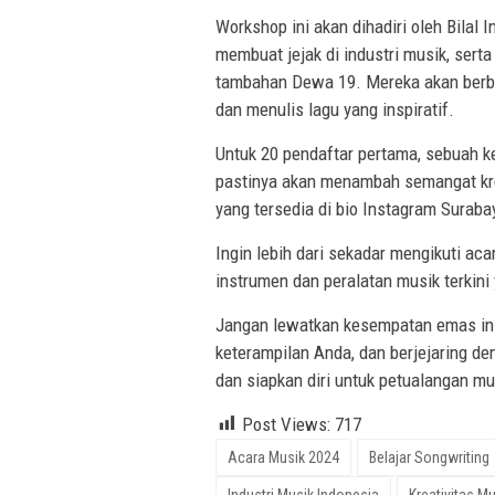
Workshop ini akan dihadiri oleh Bilal 
membuat jejak di industri musik, serta
tambahan Dewa 19. Mereka akan berba
dan menulis lagu yang inspiratif.
Untuk 20 pendaftar pertama, sebuah k
pastinya akan menambah semangat krea
yang tersedia di bio Instagram Surab
Ingin lebih dari sekadar mengikuti a
instrumen dan peralatan musik terkin
Jangan lewatkan kesempatan emas ini 
keterampilan Anda, dan berjejaring de
dan siapkan diri untuk petualangan mu
Post Views:
717
Acara Musik 2024
Belajar Songwriting
Industri Musik Indonesia
Kreativitas Mu