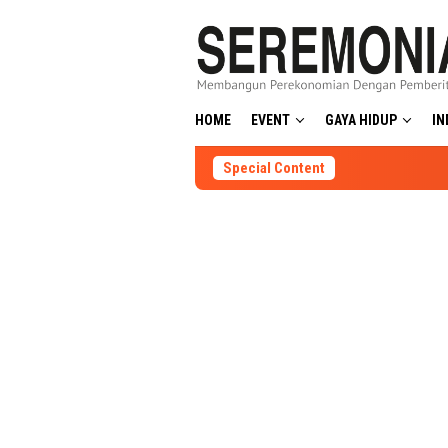
Skip
to
content
HOME
EVENT
GAYA HIDUP
IN
Special Content