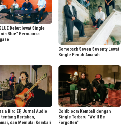
LUE Debut lewat Single
onic Blue” Bernuansa
gaze
Comeback Seven Seventy Lewat
Single Penuh Amarah
as a Bird EP, Jurnal Audio
Coldbloom Kembali dengan
 tentang Bertahan,
Single Terbaru “We’ll Be
amai, dan Memulai Kembali
Forgotten”