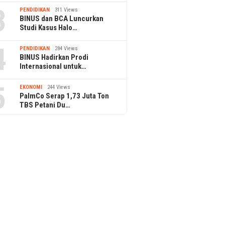
3
PENDIDIKAN
311 Views
BINUS dan BCA Luncurkan
Studi Kasus Halo…
4
PENDIDIKAN
284 Views
BINUS Hadirkan Prodi
Internasional untuk…
5
EKONOMI
244 Views
PalmCo Serap 1,73 Juta Ton
TBS Petani Du…