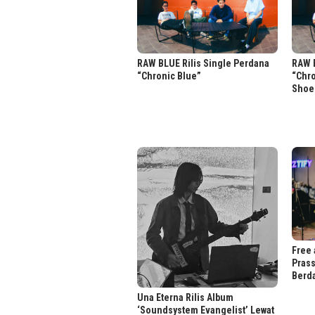
RAW BLUE Rilis Single Perdana
RAW B
“Chronic Blue”
“Chr
Shoe
Free 
Prass
Berd
Una Eterna Rilis Album
‘Soundsystem Evangelist’ Lewat