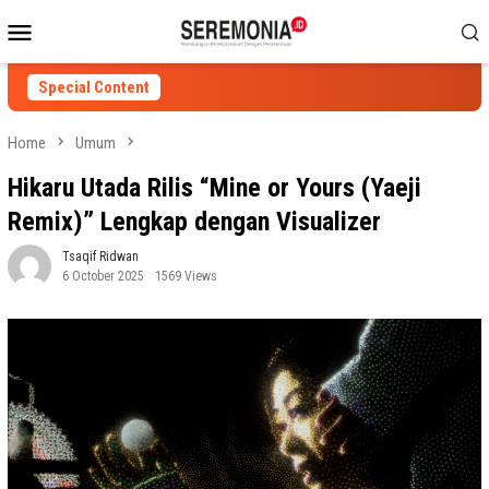
Skip
Mobile
to
Menu
content
Special Content
Home
Umum
Hikaru Utada Rilis “Mine or Yours (Yaeji
Remix)” Lengkap dengan Visualizer
Tsaqif Ridwan
6 October 2025
1569 Views