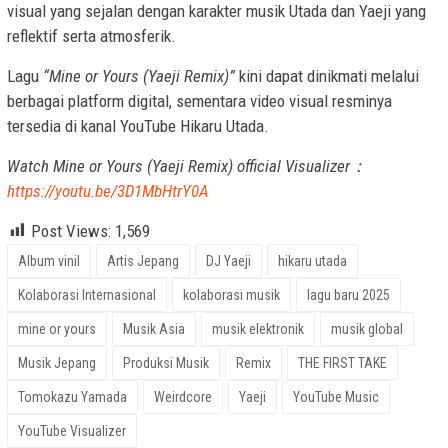
visual yang sejalan dengan karakter musik Utada dan Yaeji yang
reflektif serta atmosferik.
Lagu
“Mine or Yours (Yaeji Remix)”
kini dapat dinikmati melalui
berbagai platform digital, sementara video visual resminya
tersedia di kanal YouTube Hikaru Utada.
Watch Mine or Yours (Yaeji Remix) official Visualizer：
https://youtu.be/3D1MbHtrY0A
Post Views:
1,569
Album vinil
Artis Jepang
DJ Yaeji
hikaru utada
Kolaborasi Internasional
kolaborasi musik
lagu baru 2025
mine or yours
Musik Asia
musik elektronik
musik global
Musik Jepang
Produksi Musik
Remix
THE FIRST TAKE
Tomokazu Yamada
Weirdcore
Yaeji
YouTube Music
YouTube Visualizer