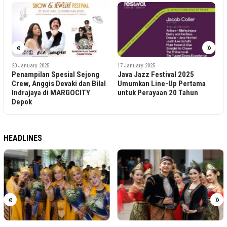
«
»
2
20 January 2025
17 January 2025
T
Penampilan Spesial Sejong
Java Jazz Festival 2025
h
Crew, Anggis Devaki dan Bilal
Umumkan Line-Up Pertama
H
Indrajaya di MARGOCITY
untuk Perayaan 20 Tahun
Depok
HEADLINES
«
»