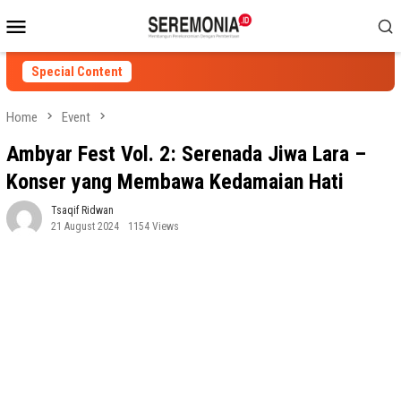
Skip
Mobile
to
Menu
content
Special Content
Home
Event
Ambyar Fest Vol. 2: Serenada Jiwa Lara –
Konser yang Membawa Kedamaian Hati
Tsaqif Ridwan
21 August 2024
1154 Views