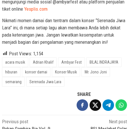
mengunjungi media sosial @ambyarfest atau platform penjualan
tiket online
Yesplis.com
Nikmati momen damai dan tentram dalam konser “Serenada Jiwa
Lara” ini, di mana setiap lagu akan membawa Anda lebih dekat
pada ketenangan jiwa. Jangan lewatkan kesempatan untuk
menjadi bagian dari pengalaman yang menenangkan ini!
Post Views:
1,154
acara musik
Adrian Khalif
Ambyar Fest
BILAL INDRAJAYA
hiburan
konser damai
Konser Musik
Mr. Jono Joni
semarang
Serenada Jiwa Lara
SHARE
Post
Previous post
Next post
Pekan Gembira Ria Vol. 9:
BSI Maslahat Gelar