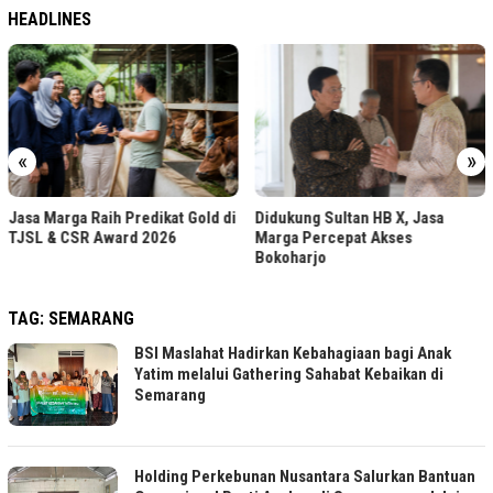
HEADLINES
«
»
Dollar Cost Averaging, Strategi
i
Didukung Sultan HB X, Jasa
Investasi Bertahap bagi Pemula
Marga Percepat Akses
Bokoharjo
TAG:
SEMARANG
BSI Maslahat Hadirkan Kebahagiaan bagi Anak
Yatim melalui Gathering Sahabat Kebaikan di
Semarang
Holding Perkebunan Nusantara Salurkan Bantuan