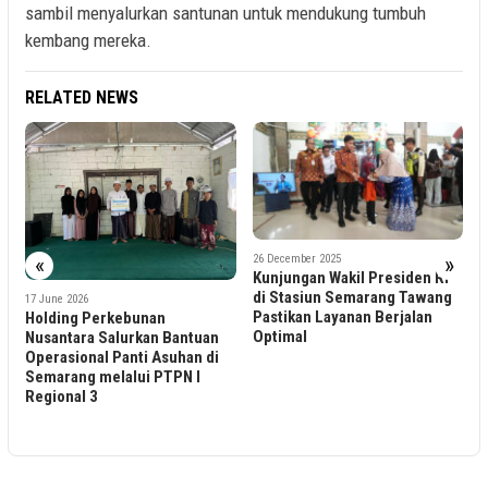
sambil menyalurkan santunan untuk mendukung tumbuh
kembang mereka.
RELATED NEWS
26 December 2025
14 July 2025
«
»
Kunjungan Wakil Presiden RI
KAI Wisata Hadirkan
di Stasiun Semarang Tawang
Perjalanan Perdana Kereta A
Pastikan Layanan Berjalan
Wisata Uap “Baru Klinthing”
Optimal
Disambut Antusias Total 448
tuan
Penumpang Terlayani Hari In
n di
I