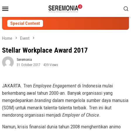
Skip
Mobile
to
Menu
content
Special Content
Home
Event
Stellar Workplace Award 2017
Seremonia
31 October 2017
439 Views
JAKARTA. Tren
Employee Engagement
di Indonesia mulai
berkembang awal tahun 2000-an. Banyak organisasi yang
mengedepankan
branding
dalam mengelola sumber daya manusia
(SDM) untuk menarik talenta-talenta terbaik. Tren ini ikut
mendorong organisasi menjadi
Employer of Choice
.
Namun, krisis finansial dunia tahun 2008 menghentikan animo