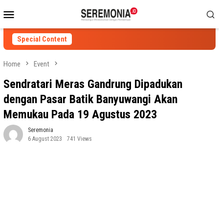
Skip
Mobile
to
Menu
content
Special Content
Home
Event
Sendratari Meras Gandrung Dipadukan
dengan Pasar Batik Banyuwangi Akan
Memukau Pada 19 Agustus 2023
Seremonia
6 August 2023
741 Views