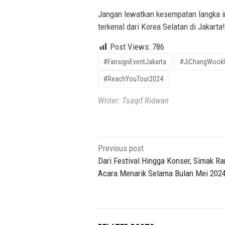
Jangan lewatkan kesempatan langka in
terkenal dari Korea Selatan di Jakarta!
Post Views:
786
#FansignEventJakarta
#JiChangWookI
#ReachYouTour2024
Writer: Tsaqif Ridwan
Post
Previous post
navigation
Dari Festival Hingga Konser, Simak R
Acara Menarik Selama Bulan Mei 202