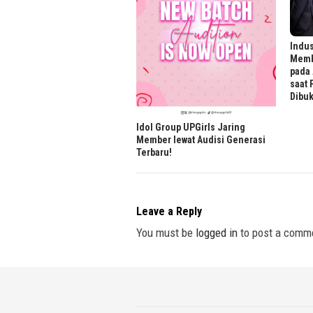
Indus
Memb
pada
saat
Dibu
Idol Group UPGirls Jaring
Member lewat Audisi Generasi
Terbaru!
Leave a Reply
You must be
logged in
to post a comm