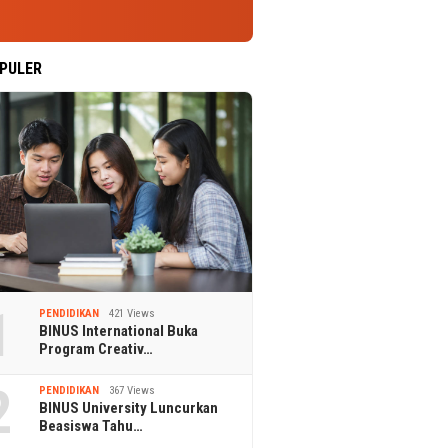
PULER
1
PENDIDIKAN
421 Views
BINUS International Buka
Program Creativ…
2
PENDIDIKAN
367 Views
BINUS University Luncurkan
Beasiswa Tahu…