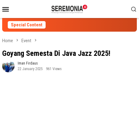
Skip
Mobile
to
Menu
content
Special Content
Home
Event
Goyang Semesta Di Java Jazz 2025!
Iman Firdaus
22 January 2025
961 Views