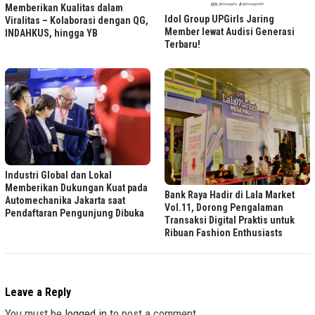
Memberikan Kualitas dalam
Idol Group UPGirls Jaring
Viralitas – Kolaborasi dengan QG,
Member lewat Audisi Generasi
INDAHKUS, hingga YB
Terbaru!
Industri Global dan Lokal
Memberikan Dukungan Kuat pada
Bank Raya Hadir di Lala Market
Automechanika Jakarta saat
Vol.11, Dorong Pengalaman
Pendaftaran Pengunjung Dibuka
Transaksi Digital Praktis untuk
Ribuan Fashion Enthusiasts
Leave a Reply
You must be
logged in
to post a comment.