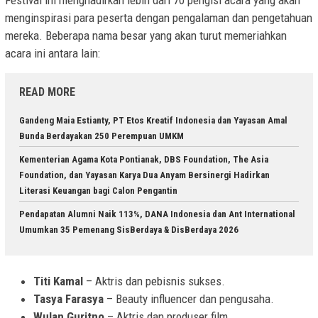
Festival ini menghadirkan lebih dari 70 pengisi acara yang akan
menginspirasi para peserta dengan pengalaman dan pengetahuan
mereka. Beberapa nama besar yang akan turut memeriahkan
acara ini antara lain:
READ MORE
Gandeng Maia Estianty, PT Etos Kreatif Indonesia dan Yayasan Amal
Bunda Berdayakan 250 Perempuan UMKM
Kementerian Agama Kota Pontianak, DBS Foundation, The Asia
Foundation, dan Yayasan Karya Dua Anyam Bersinergi Hadirkan
Literasi Keuangan bagi Calon Pengantin
Pendapatan Alumni Naik 113%, DANA Indonesia dan Ant International
Umumkan 35 Pemenang SisBerdaya & DisBerdaya 2026
Titi Kamal
– Aktris dan pebisnis sukses.
Tasya Farasya
– Beauty influencer dan pengusaha.
Wulan Guritno
– Aktris dan produser film.