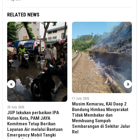
RELATED NEWS
1 May 2026
KAI Divre IV Tanjungkarang
Tegaskan Komitmen Cegah
«
»
Pelecehan Seksual di Kereta
Api
17 July 2026
Musim Kemarau, KAI Daop 2
Bandung Himbau Masyarakat
Tidak Membakar dan
Membuang Sampah
Sembarangan di Sekitar Jalur
an
Rel