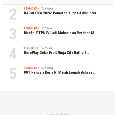
2
PENDIDIKAN
229 Views
NARALOKA 2026: Pameran Tugas Akhir Inter…
3
PENDIDIKAN
227 Views
Direksi PTPN IV Jadi Mahasiswa Perdana M…
4
TEKNOLOGI
224 Views
HeroPlay Gelar Fruit Ninja City Battle E…
5
PENDIDIKAN
222 Views
90% Pencari Kerja RI Masih Lemah Bahasa …
Seremonia © 2026