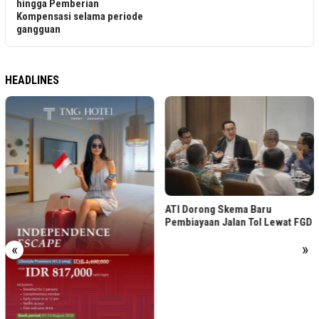
de
HEADLINES
Tips Atur Budget Nonton Konser
ATI Dorong Skema Baru
Pakai Deposito FLEXI
Pembiayaan Jalan Tol Lewat FGD
«
»