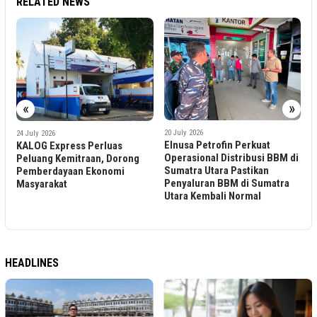
RELATED NEWS
2
«
»
P
K
20 July 2026
24 July 2026
T
Elnusa Petrofin Perkuat
KALOG Express Perluas
–
Operasional Distribusi BBM di
Peluang Kemitraan, Dorong
Sumatra Utara Pastikan
Pemberdayaan Ekonomi
Penyaluran BBM di Sumatra
Masyarakat
Utara Kembali Normal
HEADLINES