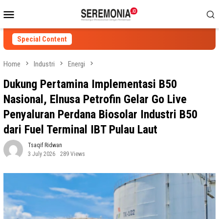
Skip
Mobile
to
Menu
content
Special Content
Home
Industri
Energi
Dukung Pertamina Implementasi B50
Nasional, Elnusa Petrofin Gelar Go Live
Penyaluran Perdana Biosolar Industri B50
dari Fuel Terminal IBT Pulau Laut
Tsaqif Ridwan
3 July 2026
289 Views