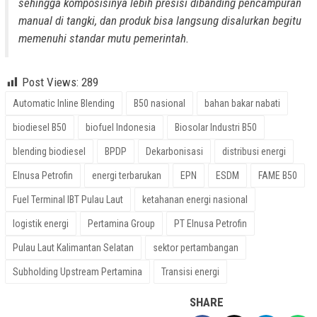
sehingga komposisinya lebih presisi dibanding pencampuran
manual di tangki, dan produk bisa langsung disalurkan begitu
memenuhi standar mutu pemerintah.
Post Views:
289
Automatic Inline Blending
B50 nasional
bahan bakar nabati
biodiesel B50
biofuel Indonesia
Biosolar Industri B50
blending biodiesel
BPDP
Dekarbonisasi
distribusi energi
Elnusa Petrofin
energi terbarukan
EPN
ESDM
FAME B50
Fuel Terminal IBT Pulau Laut
ketahanan energi nasional
logistik energi
Pertamina Group
PT Elnusa Petrofin
Pulau Laut Kalimantan Selatan
sektor pertambangan
Subholding Upstream Pertamina
Transisi energi
SHARE