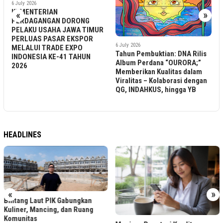
3
«
»
R
6 July 2026
Tahun Pembuktian: DNA Rilis
Album Perdana “OURORA;”
6 July 2026
Memberikan Kualitas dalam
Idol Group UPGirls Jaring
Viralitas – Kolaborasi dengan
Member lewat Audisi
QG, INDAHKUS, hingga YB
Generasi Terbaru!
HEADLINES
«
»