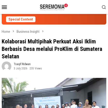
Skip
Mobile
to
Menu
content
Special Content
Home
Business Insight
Kolaborasi Multipihak Perkuat Aksi Iklim
Berbasis Desa melalui ProKlim di Sumatera
Selatan
Tsaqif Ridwan
3 July 2026
235 Views