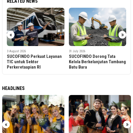
RELATED NEWS
«
»
3
S
T
S
3 August 2026
31 July 2026
r
SUCOFINDO Perkuat Layanan
SUCOFINDO Dorong Tata
TIC untuk Sektor
Kelola Berkelanjutan Tambang
Perkeretaapian RI
Batu Bara
HEADLINES
«
»