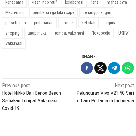
kerjasama
kisah inspiratif
kolaborasi
laris
mahasiswa
Mech-mind
pembersih ga bikin cape
penanggulangan
persetujuan
pertahanan
produk
sekolah
sequis
shoping
tatap muka
tempat vaksinasi
Tokopedia
UKDW
Vaksinasi
SHARE
Post
Previous post
Next post
navigation
Hotel Nikko Bali Benoa Beach
Peluncuran Vivo V21 5G Seri
Sediakan Tempat Vaksinasi
Terbaru Pertama di Indonesia
Covid-19