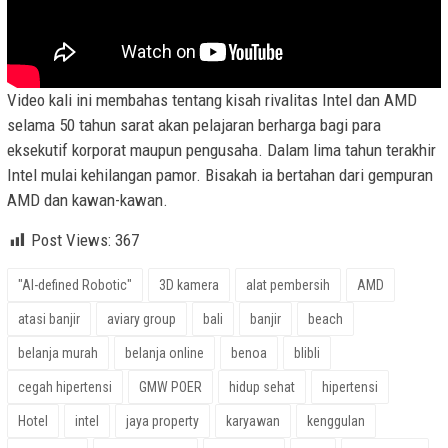
Video kali ini membahas tentang kisah rivalitas Intel dan AMD
selama 50 tahun sarat akan pelajaran berharga bagi para
eksekutif korporat maupun pengusaha. Dalam lima tahun terakhir
Intel mulai kehilangan pamor. Bisakah ia bertahan dari gempuran
AMD dan kawan-kawan.
Post Views:
367
"AI-defined Robotic"
3D kamera
alat pembersih
AMD
atasi banjir
aviary group
bali
banjir
beach
belanja murah
belanja online
benoa
blibli
cegah hipertensi
GMW POER
hidup sehat
hipertensi
Hotel
intel
jaya property
karyawan
kenggulan