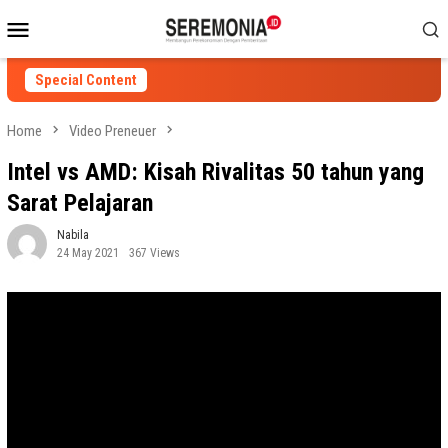
Skip
Mobile
to
Menu
content
Special Content
Home
Video Preneuer
Intel vs AMD: Kisah Rivalitas 50 tahun yang
Sarat Pelajaran
Nabila
24 May 2021
367 Views