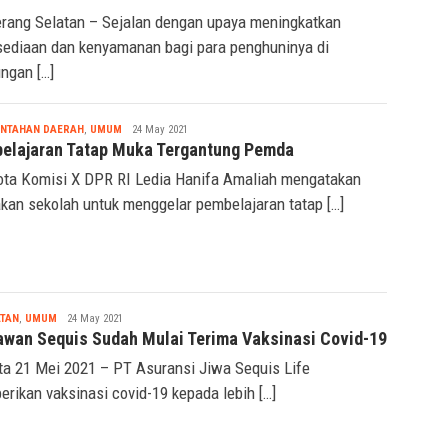
rang Selatan – Sejalan dengan upaya meningkatkan
sediaan dan kenyamanan bagi para penghuninya di
ungan […]
Nabila
INTAHAN DAERAH
,
UMUM
24 May 2021
elajaran Tatap Muka Tergantung Pemda
ta Komisi X DPR RI Ledia Hanifa Amaliah mengatakan
akan sekolah untuk menggelar pembelajaran tatap […]
Nabila
TAN
,
UMUM
24 May 2021
awan Sequis Sudah Mulai Terima Vaksinasi Covid-19
ta 21 Mei 2021 – PT Asuransi Jiwa Sequis Life
rikan vaksinasi covid-19 kepada lebih […]