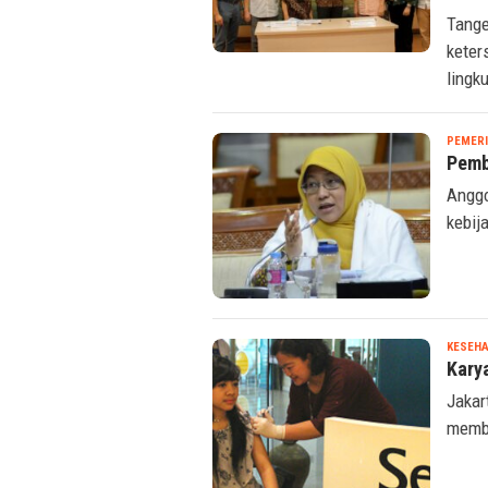
Tange
keter
lingk
PEMER
Pemb
Anggo
kebij
KESEHA
Kary
Jakar
membe