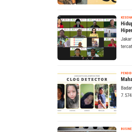
KESEHA
Hidu
Hipe
Jakar
terca
PENDID
Maha
Badan
7.574
BUSINE