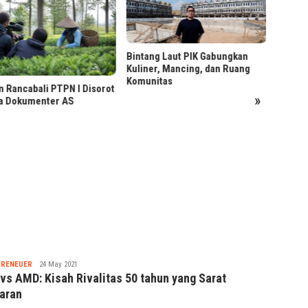
LRT Ja
Foto B
ng Laut PIK Gabungkan
er, Mancing, dan Ruang
nitas
Menjaga Reputasi Kredit
»
Sebelum Ajukan Pinjaman
Nabila
PRENEUER
24 May 2021
 vs AMD: Kisah Rivalitas 50 tahun yang Sarat
jaran