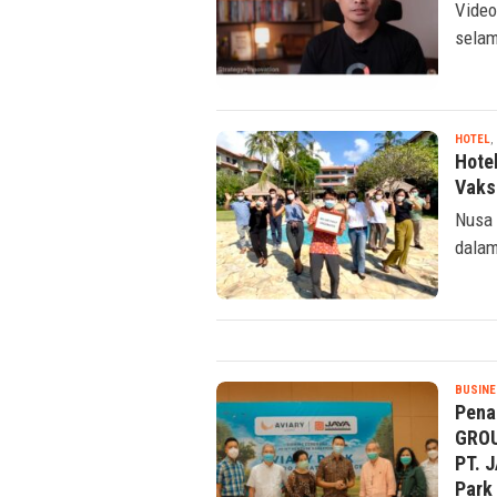
Video
selam
HOTEL
,
Hote
Vaks
Nusa 
dalam
BUSINE
Pena
GROU
PT. 
Park