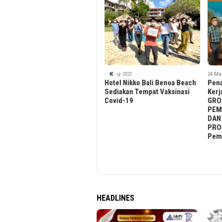
«
24 May 2021
24 May 2021
24 Ma
Hotel Nikko Bali Benoa Beach
Penandatanganan Perjanjian
Pemb
Sediakan Tempat Vaksinasi
Kerjasama Antara AVIARY
Ter
Covid-19
GROUP (PT. SUMAMPAU
PEMBANGUNAN LESTARI)
DAN PT. JAYA REAL
PROPERTY Dalam
Pembangunan Aviary Park
HEADLINES