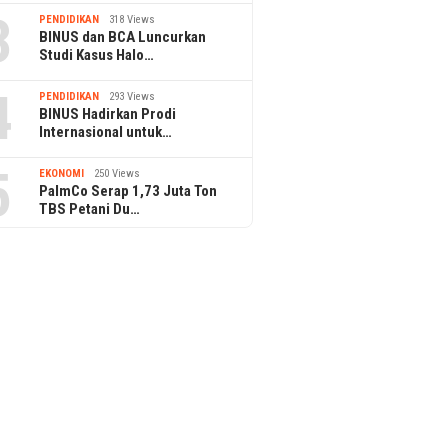
3
PENDIDIKAN
318 Views
BINUS dan BCA Luncurkan
Studi Kasus Halo…
4
PENDIDIKAN
293 Views
BINUS Hadirkan Prodi
Internasional untuk…
5
EKONOMI
250 Views
PalmCo Serap 1,73 Juta Ton
TBS Petani Du…