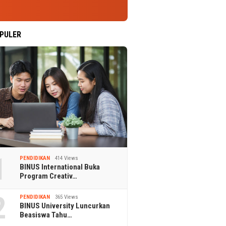
PULER
1
PENDIDIKAN
414 Views
BINUS International Buka
Program Creativ…
2
PENDIDIKAN
365 Views
BINUS University Luncurkan
Beasiswa Tahu…