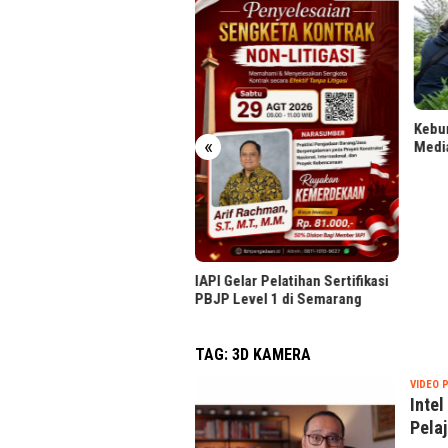
Binta
Kulin
Komu
Kebun Rancabali PTPN I Disorot
«
Media Dokumenter AS
I Gelar Pelatihan Sertifikasi
P Level 1 di Semarang
TAG:
3D KAMERA
VIDEO 
Intel
Pela