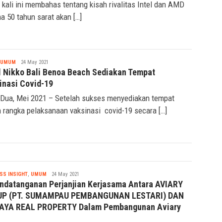
 kali ini membahas tentang kisah rivalitas Intel dan AMD
a 50 tahun sarat akan […]
Nabila
UMUM
24 May 2021
l Nikko Bali Benoa Beach Sediakan Tempat
inasi Covid-19
Dua, Mei 2021 – Setelah sukses menyediakan tempat
 rangka pelaksanaan vaksinasi covid-19 secara […]
Nabila
SS INSIGHT
,
UMUM
24 May 2021
ndatanganan Perjanjian Kerjasama Antara AVIARY
P (PT. SUMAMPAU PEMBANGUNAN LESTARI) DAN
JAYA REAL PROPERTY Dalam Pembangunan Aviary