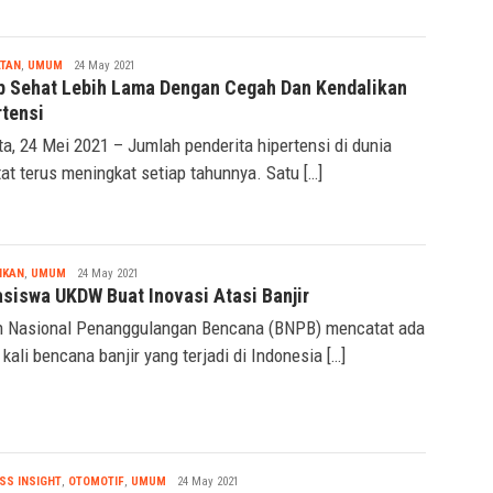
Nabila
TAN
,
UMUM
24 May 2021
p Sehat Lebih Lama Dengan Cegah Dan Kendalikan
rtensi
ta, 24 Mei 2021 – Jumlah penderita hipertensi di dunia
tat terus meningkat setiap tahunnya. Satu […]
Nabila
IKAN
,
UMUM
24 May 2021
siswa UKDW Buat Inovasi Atasi Banjir
 Nasional Penanggulangan Bencana (BNPB) mencatat ada
 kali bencana banjir yang terjadi di Indonesia […]
Nabila
SS INSIGHT
,
OTOMOTIF
,
UMUM
24 May 2021