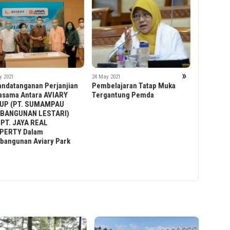
24 May 2021
Hidup Se
Dengan C
Hipertens
»
y 2021
24 May 2021
elajaran Tatap Muka
Karyawan Sequis Sudah Mulai
gantung Pemda
Terima Vaksinasi Covid-19