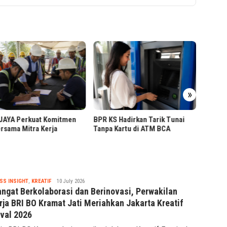
Bank R
»
Bazaar
Sirkula
Jelang Final Piala Presiden, KAI
S Hadirkan Tarik Tunai
Bandung Imbau Datang Lebih
 Kartu di ATM BCA
Awal
Tsaqif
SS INSIGHT
,
KREATIF
10 July 2026
Ridwan
ngat Berkolaborasi dan Berinovasi, Perwakilan
rja BRI BO Kramat Jati Meriahkan Jakarta Kreatif
ival 2026