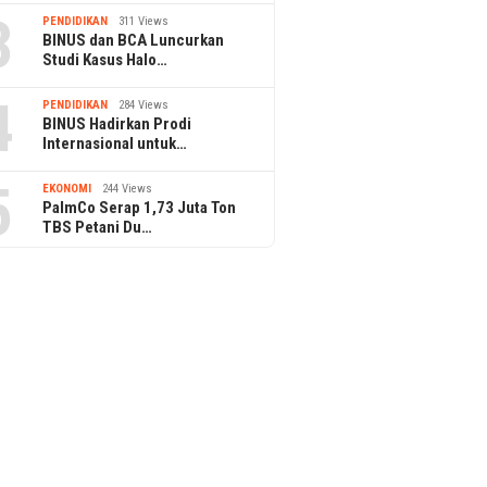
3
PENDIDIKAN
311 Views
BINUS dan BCA Luncurkan
Studi Kasus Halo…
4
PENDIDIKAN
284 Views
BINUS Hadirkan Prodi
Internasional untuk…
5
EKONOMI
244 Views
PalmCo Serap 1,73 Juta Ton
TBS Petani Du…
22 January 2025
Social Chic Umumkan Jadwal
di 3 Kota
21 January 2025
BSI Maslahat J
25
Program Pesan
ar Awardee BSI
Yayasan Tijaro
ip yang Menjadi
Palembang
ASEAN Australia
aders Forum 2024 di