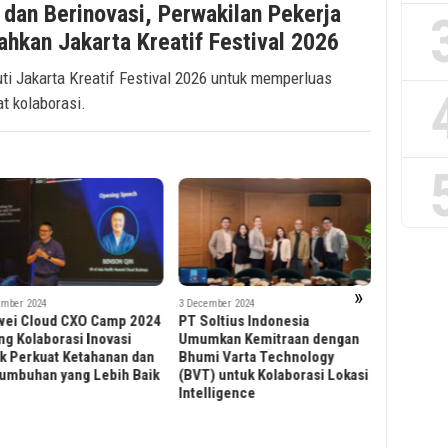
dan Berinovasi, Perwakilan Pekerja
ahkan Jakarta Kreatif Festival 2026
ti Jakarta Kreatif Festival 2026 untuk memperluas
 kolaborasi.
»
ember 2024
15 November 2024
oltius Indonesia
Kolaborasi Wujudkan
5 February 20
Eva Yuni
mkan Kemitraan dengan
Indonesia Hijau yang Digital,
Scholarsh
i Varta Technology
Huawei dan Mitra Tingkatkan
Delegasi 
) untuk Kolaborasi Lokasi
Kontribusi Ekonomi Melalui
Young Le
lligence
Penguatan Sinergi
Vietnam