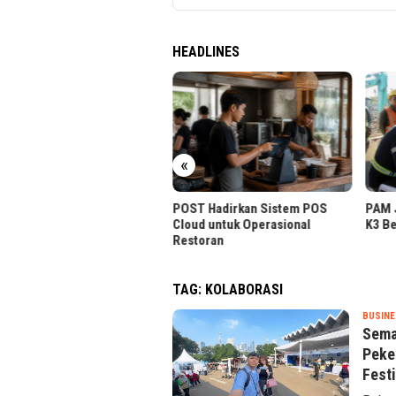
HEADLINES
«
T Hadirkan Sistem POS
PAM JAYA Perkuat Komitmen
BPR K
ud untuk Operasional
K3 Bersama Mitra Kerja
Tanpa
toran
TAG:
KOLABORASI
BUSINE
Sema
Peke
Fest