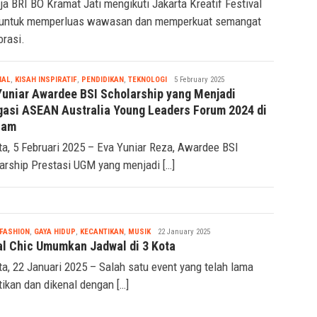
ja BRI BO Kramat Jati mengikuti Jakarta Kreatif Festival
 untuk memperluas wawasan dan memperkuat semangat
orasi.
Tsaqif
IAL
,
KISAH INSPIRATIF
,
PENDIDIKAN
,
TEKNOLOGI
5 February 2025
Ridwan
Yuniar Awardee BSI Scholarship yang Menjadi
gasi ASEAN Australia Young Leaders Forum 2024 di
nam
ta, 5 Februari 2025 – Eva Yuniar Reza, Awardee BSI
arship Prestasi UGM yang menjadi […]
Tsaqif
FASHION
,
GAYA HIDUP
,
KECANTIKAN
,
MUSIK
22 January 2025
Ridwan
al Chic Umumkan Jadwal di 3 Kota
ta, 22 Januari 2025 – Salah satu event yang telah lama
tikan dan dikenal dengan […]