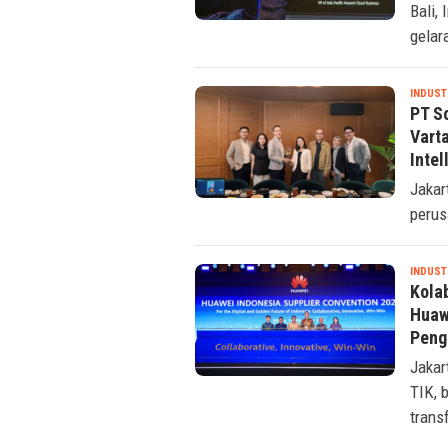
Bali,
gelar
INDUST
PT S
Vart
Intel
Jakar
perus
INDUST
Kolab
Huaw
Peng
Jakar
TIK, 
trans