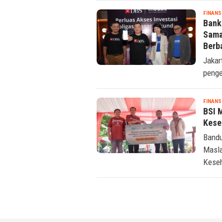
FINANS
Bank
Sama
Berb
Jakar
penge
FINANS
BSI 
Kese
Bandu
Masla
Keseh