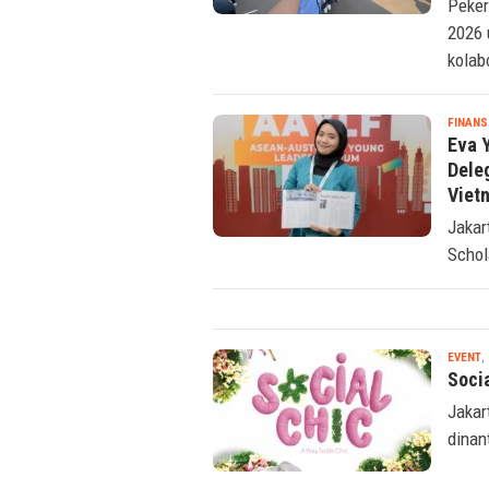
Peker
2026
kolab
FINANS
Eva 
Dele
Viet
Jakar
Schol
EVENT
,
Soci
Jakar
dinan