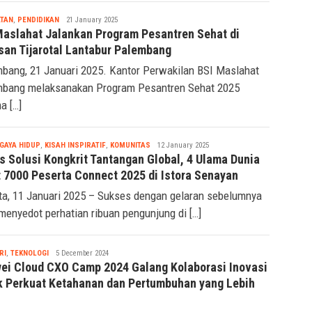
Tsaqif
TAN
,
PENDIDIKAN
21 January 2025
Ridwan
Maslahat Jalankan Program Pesantren Sehat di
san Tijarotal Lantabur Palembang
bang, 21 Januari 2025. Kantor Perwakilan BSI Maslahat
bang melaksanakan Program Pesantren Sehat 2025
a […]
Tsaqif
GAYA HIDUP
,
KISAH INSPIRATIF
,
KOMUNITAS
12 January 2025
Ridwan
s Solusi Kongkrit Tantangan Global, 4 Ulama Dunia
t 7000 Peserta Connect 2025 di Istora Senayan
ta, 11 Januari 2025 – Sukses dengan gelaran sebelumnya
menyedot perhatian ribuan pengunjung di […]
Tsaqif
RI
,
TEKNOLOGI
5 December 2024
Ridwan
ei Cloud CXO Camp 2024 Galang Kolaborasi Inovasi
k Perkuat Ketahanan dan Pertumbuhan yang Lebih