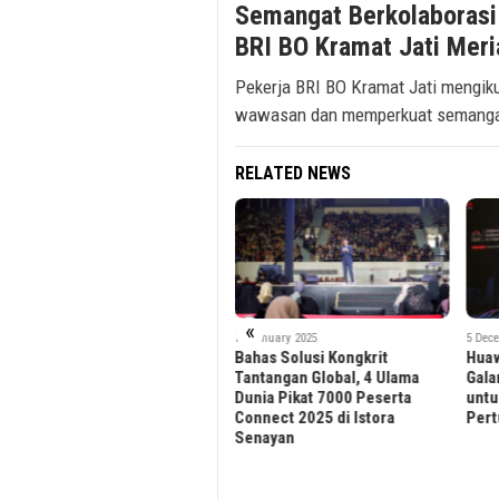
Semangat Berkolaborasi 
BRI BO Kramat Jati Meri
Pekerja BRI BO Kramat Jati mengiku
wawasan dan memperkuat semangat
RELATED NEWS
«
12 January 2025
5 December 2024
3 Dec
Bahas Solusi Kongkrit
Huawei Cloud CXO Camp 2024
PT S
Tantangan Global, 4 Ulama
Galang Kolaborasi Inovasi
Umu
Dunia Pikat 7000 Peserta
untuk Perkuat Ketahanan dan
Bhum
Connect 2025 di Istora
Pertumbuhan yang Lebih Baik
(BVT
Senayan
Inte