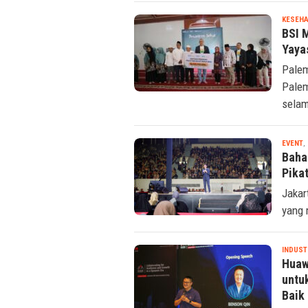
KESEHA
BSI 
Yaya
Palem
Palem
selam
EVENT
,
Baha
Pika
Jakar
yang 
INDUST
Huaw
untu
Baik