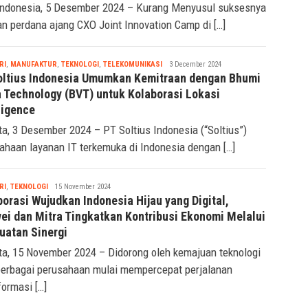
 Indonesia, 5 Desember 2024 – Kurang Menyusul suksesnya
an perdana ajang CXO Joint Innovation Camp di […]
Tsaqif
RI
,
MANUFAKTUR
,
TEKNOLOGI
,
TELEKOMUNIKASI
3 December 2024
Ridwan
oltius Indonesia Umumkan Kemitraan dengan Bhumi
a Technology (BVT) untuk Kolaborasi Lokasi
ligence
ta, 3 Desember 2024 – PT Soltius Indonesia (“Soltius”)
ahaan layanan IT terkemuka di Indonesia dengan […]
Tsaqif
RI
,
TEKNOLOGI
15 November 2024
Ridwan
orasi Wujudkan Indonesia Hijau yang Digital,
ei dan Mitra Tingkatkan Kontribusi Ekonomi Melalui
uatan Sinergi
ta, 15 November 2024 – Didorong oleh kemajuan teknologi
berbagai perusahaan mulai mempercepat perjalanan
formasi […]