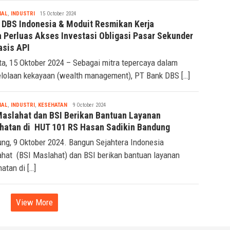
Tsaqif
IAL
,
INDUSTRI
15 October 2024
Ridwan
 DBS Indonesia & Moduit Resmikan Kerja
 Perluas Akses Investasi Obligasi Pasar Sekunder
asis API
ta, 15 Oktober 2024 – Sebagai mitra tepercaya dalam
lolaan kekayaan (wealth management), PT Bank DBS […]
Tsaqif
IAL
,
INDUSTRI
,
KESEHATAN
9 October 2024
Ridwan
Maslahat dan BSI Berikan Bantuan Layanan
hatan di HUT 101 RS Hasan Sadikin Bandung
ng, 9 Oktober 2024. Bangun Sejahtera Indonesia
hat (BSI Maslahat) dan BSI berikan bantuan layanan
atan di […]
View More