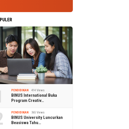
PULER
1
PENDIDIKAN
414 Views
BINUS International Buka
Program Creativ…
2
PENDIDIKAN
365 Views
BINUS University Luncurkan
Beasiswa Tahu…