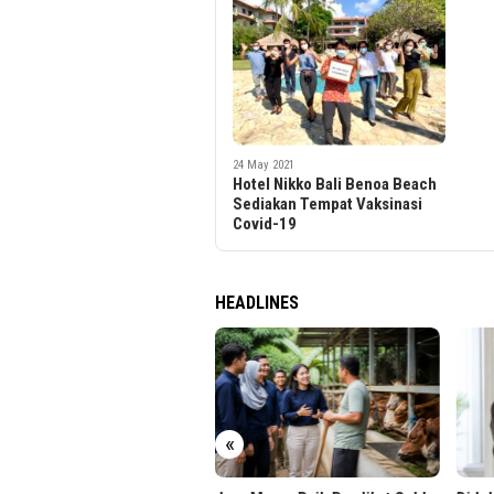
24 May 2021
Hotel Nikko Bali Benoa Beach
Sediakan Tempat Vaksinasi
Covid-19
HEADLINES
 UPH Raih Akreditasi
ama dari BAN-PT
«