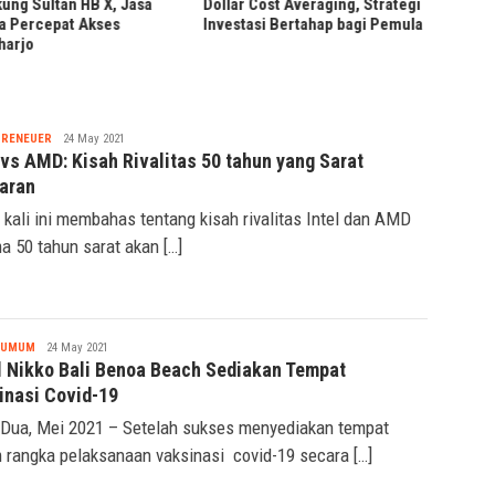
ng Sultan HB X, Jasa
Dollar Cost Averaging, Strategi
Percepat Akses
Investasi Bertahap bagi Pemula
arjo
Nabila
PRENEUER
24 May 2021
 vs AMD: Kisah Rivalitas 50 tahun yang Sarat
jaran
 kali ini membahas tentang kisah rivalitas Intel dan AMD
a 50 tahun sarat akan […]
Nabila
UMUM
24 May 2021
l Nikko Bali Benoa Beach Sediakan Tempat
inasi Covid-19
Dua, Mei 2021 – Setelah sukses menyediakan tempat
 rangka pelaksanaan vaksinasi covid-19 secara […]