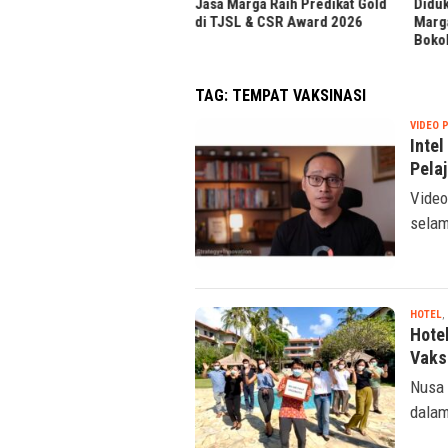
Jasa Marga Raih Predikat Gold
Diduku
di TJSL & CSR Award 2026
Marga 
Bokoh
TAG:
TEMPAT VAKSINASI
VIDEO 
Intel
Pela
Video
selam
HOTEL
,
Hote
Vaks
Nusa 
dalam