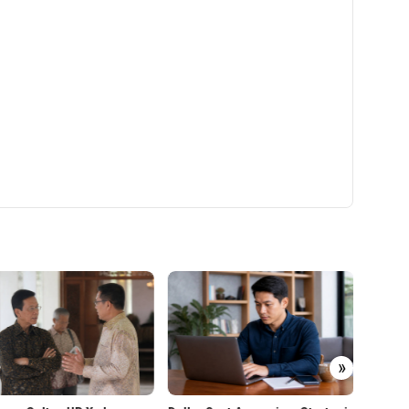
PT RPN 
»
Worksho
Berbasi