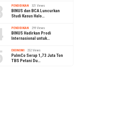
3
PENDIDIKAN
321 Views
BINUS dan BCA Luncurkan
Studi Kasus Halo…
4
PENDIDIKAN
299 Views
BINUS Hadirkan Prodi
Internasional untuk…
5
EKONOMI
252 Views
PalmCo Serap 1,73 Juta Ton
TBS Petani Du…