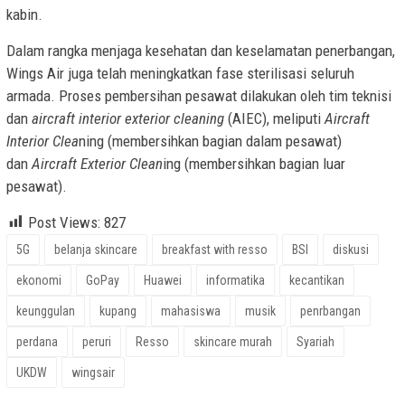
kabin.
Dalam rangka menjaga kesehatan dan keselamatan penerbangan,
Wings Air juga telah meningkatkan fase sterilisasi seluruh
armada. Proses pembersihan pesawat dilakukan oleh tim teknisi
dan
aircraft interior exterior cleaning
(AIEC), meliputi
Aircraft
Interior Clea
ning (membersihkan bagian dalam pesawat)
dan
Aircraft Exterior Clean
ing (membersihkan bagian luar
pesawat).
Post Views:
827
5G
belanja skincare
breakfast with resso
BSI
diskusi
ekonomi
GoPay
Huawei
informatika
kecantikan
keunggulan
kupang
mahasiswa
musik
penrbangan
perdana
peruri
Resso
skincare murah
Syariah
UKDW
wingsair