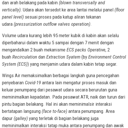
dan arah belakang pada kabin
(blown transversally and
vertically).
Udara akan tersedot ke area lantai melalui panel
(floor
panel level)
sesuai proses pada katup aliran tekanan
udara
(pressurization outflow valves operation)
.
Volume udara kurang lebih 95 meter kubik di kabin akan selalu
diperbaharui dalam waktu 5 sampai dengan 7 menit dengan
mengandalkan 2 buah mekanisme
ECS packs Oper
ative, 2
buah
Recirculation
dan
Extraction Syatem
(by
Environment Control
System (ECS)
) yang menjamin udara dalam kabin tetap segar
.
Wings Air memaksimalkan berbagai langkah guna pencegahan
penyebaran
Covid-19
antara lain mengatur proses masuk dan
keluar penumpang dari pesawat udara secara berurutan guna
meminimalkan kepadatan. Pada pesawat ATR, naik dan turun dari
pintu bagian belakang. Hal ini akan meminimalsir interaksi
bertatapan langsung
(face to-face)
antara penumpang. Area
dapur
(galley)
yang terletak di bagian belakang juga
meminimalkan interaksi tatap muka antara penumpang dan awak