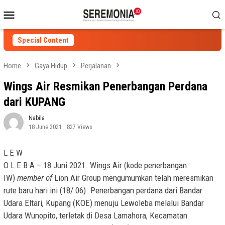
Skip
Mobile
to
Menu
content
Special Content
Home
Gaya Hidup
Perjalanan
Wings Air Resmikan Penerbangan Perdana
dari KUPANG
Nabila
18 June 2021
827 Views
L E W
O L E B A – 18 Juni 2021. Wings Air (kode penerbangan
IW)
member of
Lion Air Group mengumumkan telah meresmikan
rute baru hari ini (18/ 06). Penerbangan perdana dari Bandar
Udara Eltari, Kupang (KOE) menuju Lewoleba melalui Bandar
Udara Wunopito, terletak di Desa Lamahora, Kecamatan