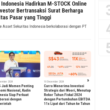
 Indonesia Hadirkan M-STOCK Online
vestor Bertransaksi Surat Berharga
itas Pasar yang Tinggi
ae Asset Sekuritas Indonesia berkolaborasi dengan PT
»
cember 2024
22 October 2024
o Menerima Investasi
Bank DBS Raih Gelar “Safest
24 September
Andi Tauf
tegis dari Woori, Menutup
Bank In Asia” selama 16 Tahun
Bagikan S
r Tahun Fiskal 2024
Berturut-Turut Dari Global
Jawab Ke
gan Pertumbuhan EBITDA
Finance
Akar Rum
Lipat dari Tahun ke Tahun
AI