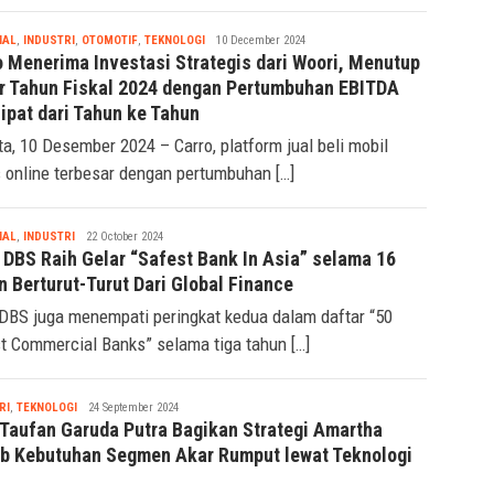
Tsaqif
IAL
,
INDUSTRI
,
OTOMOTIF
,
TEKNOLOGI
10 December 2024
Ridwan
o Menerima Investasi Strategis dari Woori, Menutup
r Tahun Fiskal 2024 dengan Pertumbuhan EBITDA
ipat dari Tahun ke Tahun
ta, 10 Desember 2024 – Carro, platform jual beli mobil
 online terbesar dengan pertumbuhan […]
Tsaqif
IAL
,
INDUSTRI
22 October 2024
Ridwan
 DBS Raih Gelar “Safest Bank In Asia” selama 16
 Berturut-Turut Dari Global Finance
DBS juga menempati peringkat kedua dalam daftar “50
t Commercial Banks” selama tiga tahun […]
Tsaqif
RI
,
TEKNOLOGI
24 September 2024
Ridwan
 Taufan Garuda Putra Bagikan Strategi Amartha
b Kebutuhan Segmen Akar Rumput lewat Teknologi