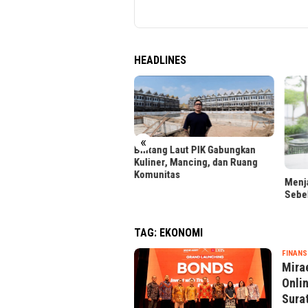
HEADLINES
«
tang Laut PIK Gabungkan
iner, Mancing, dan Ruang
unitas
Menjaga Reputasi Kredit
LRT 
Sebelum Ajukan Pinjaman
Foto 
TAG:
EKONOMI
FINANS
Mira
Onli