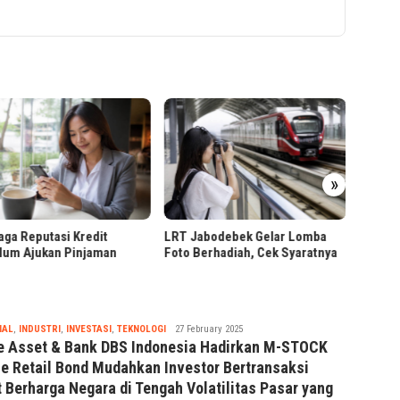
Ribuan
»
Pendaf
Presiden Prabowo Tinjau
Jabodebek Gelar Lomba
Hilirisasi Bioetanol PTPN I di
Berhadiah, Cek Syaratnya
Malang
Tsaqif
IAL
,
INDUSTRI
,
INVESTASI
,
TEKNOLOGI
27 February 2025
Ridwan
e Asset & Bank DBS Indonesia Hadirkan M-STOCK
ne Retail Bond Mudahkan Investor Bertransaksi