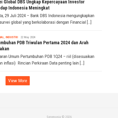
Tsaqif
IAL
,
INDUSTRI
29 July 2024
Ridwan
ei Global DBS Ungkap Kepercayaan Investor
adap Indonesia Meningkat
ta, 29 Juli 2024 – Bank DBS Indonesia mengungkapkan
 survei global yang berkolaborasi dengan Financial […]
Tsaqif
IAL
,
INDUSTRI
22 May 2024
Ridwan
umbuhan PDB Triwulan Pertama 2024 dan Arah
jakan
ran Umum Pertumbuhan PDB 1Q24 – riil (disesuaikan
n inflasi) Rincian Perkiraan Data penting lain […]
View More