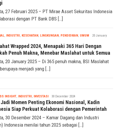
t Berharga Negara di Tengah Volatilitas Pasar yang
gi
ta, 27 Februari 2025 – PT Mirae Asset Sekuritas Indonesia
laborasi dengan PT Bank DBS […]
Tsaqif
IAL
,
INDUSTRI
,
KESEHATAN
,
LINGKUNGAN
,
PENDIDIKAN
,
UMUM
20 January
Ridwan
ahat Wrapped 2024, Menapaki 365 Hari Dengan
kah Penuh Makna, Menebar Maslahat untuk Semua
ta, 20 January 2025 – Di 365 penuh makna, BSI Maslahat
 berupaya menjadi yang […]
Tsaqif
SS INSIGHT
,
INDUSTRI
,
INVESTASI
30 December 2024
Ridwan
 Jadi Momen Penting Ekonomi Nasional, Kadin
nesia Siap Perkuat Kolaborasi dengan Pemerintah
ta, 30 Desember 2024 – Kamar Dagang dan Industri
n) Indonesia menilai tahun 2025 sebagai […]