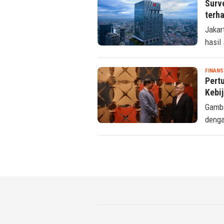
FINANS
Surv
terh
Jakar
hasil
FINANS
Pert
Kebi
Gamba
denga