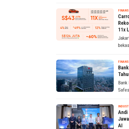
FINANS
Carr
Reko
11x L
Jakar
bekas
FINANS
Bank
Tahun
Bank 
Safes
INDUST
Andi
Jawa