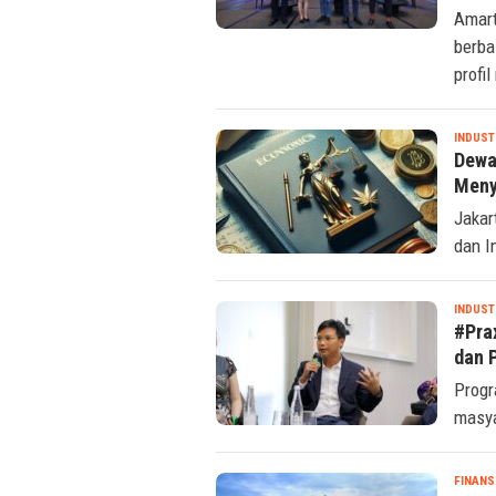
AI
Amart
berba
profil
INDUST
Dewa
Meny
Jakar
dan I
INDUST
#Pra
dan 
Progr
masya