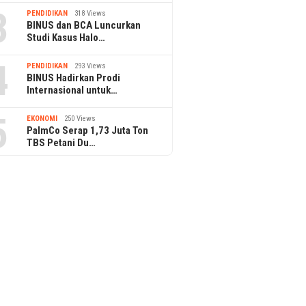
3
PENDIDIKAN
318 Views
BINUS dan BCA Luncurkan
Studi Kasus Halo…
4
PENDIDIKAN
293 Views
BINUS Hadirkan Prodi
Internasional untuk…
5
EKONOMI
250 Views
PalmCo Serap 1,73 Juta Ton
TBS Petani Du…
13 September 2024
Dewan Pengurus Kadin
Indonesia: Upaya Munaslub
 2024
31 July 2024
Menyalahi AD/ART
an Garuda Putra
#PraxiSurvey: 
trategi Amartha
Kesenjangan N
butuhan Segmen
Publik dan Pe
put lewat Teknologi
Terhadap Progr
di Indonesia