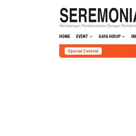
Skip
to
content
HOME
EVENT
GAYA HIDUP
IN
Special Content