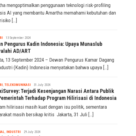
ha mengoptimalkan penggunaan teknologi risk-profiling
sis AI yang membantu Amartha memahami kebutuhan dan
 risiko […]
Tsaqif
RI
13 September 2024
Ridwan
n Pengurus Kadin Indonesia: Upaya Munaslub
alahi AD/ART
ta, 13 September 2024 – Dewan Pengurus Kamar Dagang
ndustri (Kadin) Indonesia menyatakan bahwa upaya […]
Tsaqif
RI
,
TELEKOMUNIKASI
31 July 2024
Ridwan
xiSurvey: Terjadi Kesenjangan Narasi Antara Publik
Pemerintah Terhadap Program Hilirisasi di Indonesia
am hilirisasi masih kuat dengan isu politik, sementara
rakat masih bersikap kritis Jakarta, 31 Juli […]