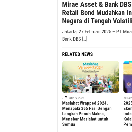
Mirae Asset & Bank DBS
Retail Bond Mudahkan In
Negara di Tengah Volatil
Jakarta, 27 Februari 2025 – PT Mir
Bank DBS […]
RELATED NEWS
«
20 January 2025
30 December 2024
10 De
Maslahat Wrapped 2024,
2025 Jadi Momen Penting
Carr
Menapaki 365 Hari Dengan
Ekonomi Nasional, Kadin
Stra
Langkah Penuh Makna,
Indonesia Siap Perkuat
Reko
Menebar Maslahat untuk
Kolaborasi dengan
den
Semua
Pemerintah
11x 