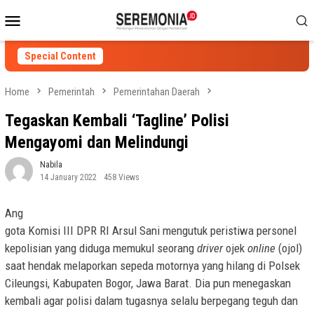
Skip
Mobile
to
Menu
content
Special Content
Home
Pemerintah
Pemerintahan Daerah
Tegaskan Kembali ‘Tagline’ Polisi
Mengayomi dan Melindungi
Nabila
14 January 2022
458 Views
Ang
gota Komisi III DPR RI Arsul Sani mengutuk peristiwa personel
kepolisian yang diduga memukul seorang
driver
ojek
online
(ojol)
saat hendak melaporkan sepeda motornya yang hilang di Polsek
Cileungsi, Kabupaten Bogor, Jawa Barat. Dia pun menegaskan
kembali agar polisi dalam tugasnya selalu berpegang teguh dan