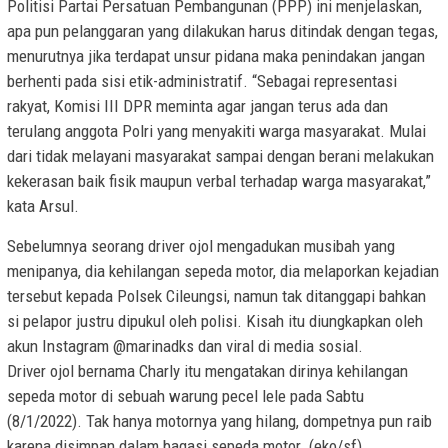
Politisi Partai Persatuan Pembangunan (PPP) ini menjelaskan,
apa pun pelanggaran yang dilakukan harus ditindak dengan tegas,
menurutnya jika terdapat unsur pidana maka penindakan jangan
berhenti pada sisi etik-administratif. “Sebagai representasi
rakyat, Komisi III DPR meminta agar jangan terus ada dan
terulang anggota Polri yang menyakiti warga masyarakat. Mulai
dari tidak melayani masyarakat sampai dengan berani melakukan
kekerasan baik fisik maupun verbal terhadap warga masyarakat,”
kata Arsul.
Sebelumnya seorang driver ojol mengadukan musibah yang
menipanya, dia kehilangan sepeda motor, dia melaporkan kejadian
tersebut kepada Polsek Cileungsi, namun tak ditanggapi bahkan
si pelapor justru dipukul oleh polisi. Kisah itu diungkapkan oleh
akun Instagram @marinadks dan viral di media sosial.
Driver ojol bernama Charly itu mengatakan dirinya kehilangan
sepeda motor di sebuah warung pecel lele pada Sabtu
(8/1/2022). Tak hanya motornya yang hilang, dompetnya pun raib
karena disimpan dalam bagasi sepeda motor. (eko/sf)