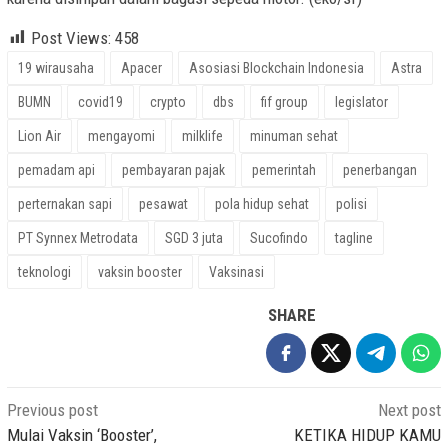
Post Views:
458
19 wirausaha
Apacer
Asosiasi Blockchain Indonesia
Astra
BUMN
covid19
crypto
dbs
fif group
legislator
Lion Air
mengayomi
milklife
minuman sehat
pemadam api
pembayaran pajak
pemerintah
penerbangan
perternakan sapi
pesawat
pola hidup sehat
polisi
PT Synnex Metrodata
SGD 3 juta
Sucofindo
tagline
teknologi
vaksin booster
Vaksinasi
SHARE
Post
Previous post
Next post
navigation
Mulai Vaksin ‘Booster’,
KETIKA HIDUP KAMU