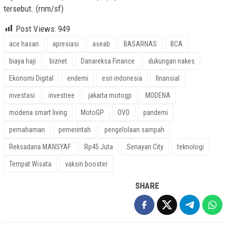
tersebut. (rnm/sf)
Post Views:
949
ace hasan
apresiasi
aseab
BASARNAS
BCA
biaya haji
biznet
Danareksa Finance
dukungan nakes
Ekonomi Digital
endemi
esri indonesia
finansial
investasi
investree
jakarta motogp
MODENA
modena smart living
MotoGP
OVO
pandemi
pemahaman
pemerintah
pengelolaan sampah
Reksadana MANSYAF
Rp45 Juta
Senayan City
teknologi
Tempat Wisata
vaksin booster
SHARE