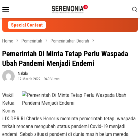
Skip
Mobile
to
Menu
content
Special Content
Home
Pemerintah
Pemerintahan Daerah
Pemerintah Di Minta Tetap Perlu Waspada
Ubah Pandemi Menjadi Endemi
Nabila
17 March 2022
949 Views
Wakil
Ketua
Komis
i IX DPR RI Charles Honoris meminta pemerintah tetap waspada
terkait rencana mengubah status pandemi Covid-19 menjadi
endemi. Sebab situasi pandemi di dunia masih belum mereda