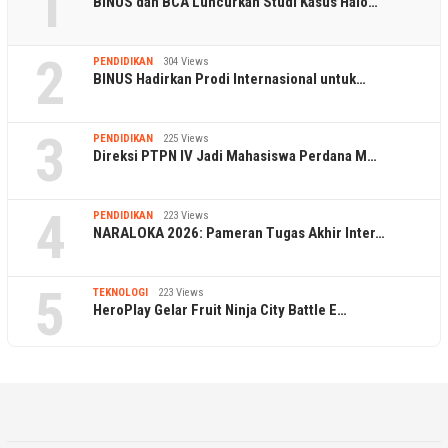
1
BINUS dan BCA Luncurkan Studi Kasus Halo…
2
PENDIDIKAN
304 Views
BINUS Hadirkan Prodi Internasional untuk…
3
PENDIDIKAN
225 Views
Direksi PTPN IV Jadi Mahasiswa Perdana M…
4
PENDIDIKAN
223 Views
NARALOKA 2026: Pameran Tugas Akhir Inter…
5
TEKNOLOGI
223 Views
HeroPlay Gelar Fruit Ninja City Battle E…