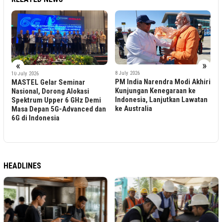
«
»
5
8 July 2026
10 July 2026
I
PM India Narendra Modi Akhiri
MASTEL Gelar Seminar
K
Kunjungan Kenegaraan ke
Nasional, Dorong Alokasi
K
Indonesia, Lanjutkan Lawatan
Spektrum Upper 6 GHz Demi
P
ke Australia
Masa Depan 5G-Advanced dan
K
6G di Indonesia
HEADLINES