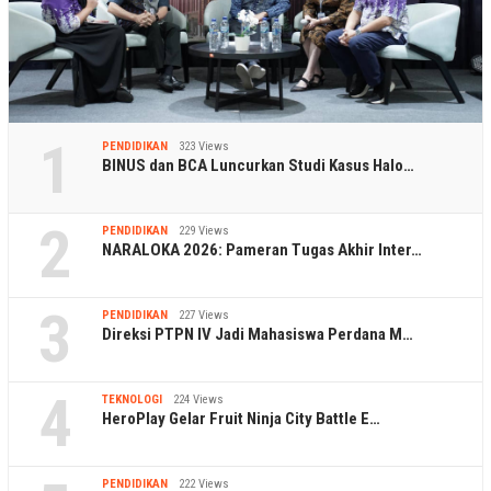
1
PENDIDIKAN
323 Views
BINUS dan BCA Luncurkan Studi Kasus Halo…
2
PENDIDIKAN
229 Views
NARALOKA 2026: Pameran Tugas Akhir Inter…
3
PENDIDIKAN
227 Views
Direksi PTPN IV Jadi Mahasiswa Perdana M…
4
TEKNOLOGI
224 Views
HeroPlay Gelar Fruit Ninja City Battle E…
PENDIDIKAN
222 Views