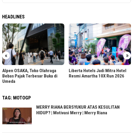
HEADLINES
«
»
Pengiriman Sepeda KA
ahraga
Liberta Hotels Jadi Mitra Hotel
Naik 30 Persen di 202
Buka di
Resmi Amartha 10X Run 2026
TAG:
MOTOGP
MERRY RIANA BERSYUKUR ATAS KESULITAN
HIDUP? | Motivasi Merry | Merry Riana