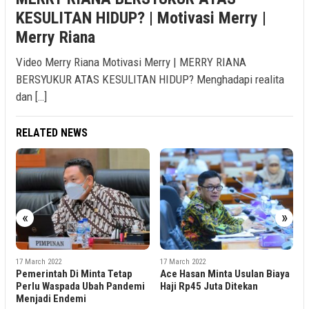
KESULITAN HIDUP? | Motivasi Merry |
Merry Riana
Video Merry Riana Motivasi Merry | MERRY RIANA
BERSYUKUR ATAS KESULITAN HIDUP? Menghadapi realita
dan […]
RELATED NEWS
«
»
17 March 2022
17 March 2022
ta Tetap
Ace Hasan Minta Usulan Biaya
Pengelola Tempat Wisa
ah Pandemi
Haji Rp45 Juta Ditekan
Perlu Diberikan Pema
Pengelolaan Sampah