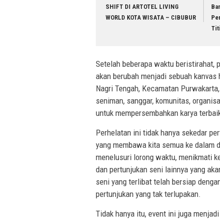
SHIFT DI ARTOTEL LIVING
Ba
WORLD KOTA WISATA – CIBUBUR
Per
Tit
Setelah beberapa waktu beristirahat, 
akan berubah menjadi sebuah kanvas h
Nagri Tengah, Kecamatan Purwakarta,
seniman, sanggar, komunitas, organi
untuk mempersembahkan karya terbai
Perhelatan ini tidak hanya sekedar p
yang membawa kita semua ke dalam d
menelusuri lorong waktu, menikmati kei
dan pertunjukan seni lainnya yang a
seni yang terlibat telah bersiap deng
pertunjukan yang tak terlupakan.
Tidak hanya itu, event ini juga menj