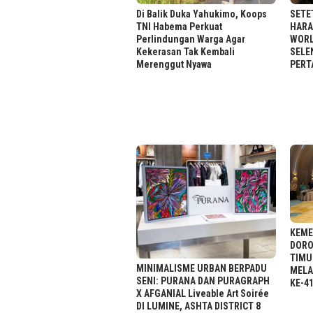
Di Balik Duka Yahukimo, Koops
SETE
TNI Habema Perkuat
HARA
Perlindungan Warga Agar
WORL
Kekerasan Tak Kembali
SELE
Merenggut Nyawa
PERT
KEME
DORO
TIMU
MINIMALISME URBAN BERPADU
MELA
SENI: PURANA DAN PURAGRAPH
KE-4
X AFGANIAL Liveable Art Soirée
DI LUMINE, ASHTA DISTRICT 8