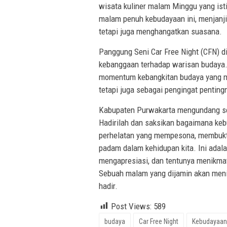
wisata kuliner malam Minggu yang is
malam penuh kebudayaan ini, menjanj
tetapi juga menghangatkan suasana.
Panggung Seni Car Free Night (CFN) di
kebanggaan terhadap warisan budaya.
momentum kebangkitan budaya yang me
tetapi juga sebagai pengingat pentin
Kabupaten Purwakarta mengundang sel
Hadirilah dan saksikan bagaimana ke
perhelatan yang mempesona, membukt
padam dalam kehidupan kita. Ini ada
mengapresiasi, dan tentunya menikma
Sebuah malam yang dijamin akan meni
hadir.
Post Views:
589
budaya
Car Free Night
Kebudayaan