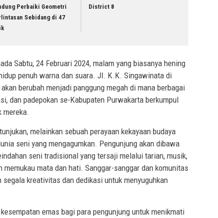
ndung Perbaiki Geometri
District 8
lintasan Sebidang di 47
ik
pada Sabtu, 24 Februari 2024, malam yang biasanya hening
idup penuh warna dan suara. Jl. K.K. Singawinata di
 akan berubah menjadi panggung megah di mana berbagai
sasi, dan padepokan se-Kabupaten Purwakarta berkumpul
k mereka.
ertunjukan, melainkan sebuah perayaan kekayaan budaya
unia seni yang mengagumkan. Pengunjung akan dibawa
ndahan seni tradisional yang tersaji melalui tarian, musik,
kan memukau mata dan hati. Sanggar-sanggar dan komunitas
an segala kreativitas dan dedikasi untuk menyuguhkan
adi kesempatan emas bagi para pengunjung untuk menikmati