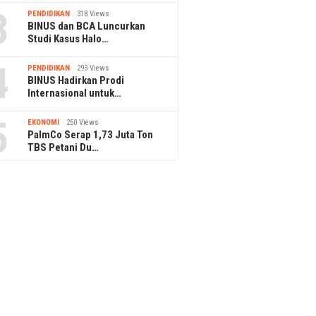
3
PENDIDIKAN
318 Views
BINUS dan BCA Luncurkan
Studi Kasus Halo…
4
PENDIDIKAN
293 Views
BINUS Hadirkan Prodi
Internasional untuk…
5
EKONOMI
250 Views
PalmCo Serap 1,73 Juta Ton
TBS Petani Du…