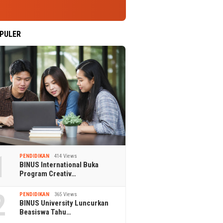
PULER
1
PENDIDIKAN
414 Views
BINUS International Buka
Program Creativ…
2
PENDIDIKAN
365 Views
BINUS University Luncurkan
Beasiswa Tahu…