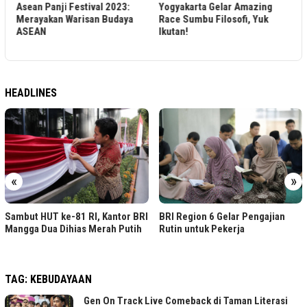
Yogyakarta Gelar Amazing
Pementasan Perdana Sunset
a
Race Sumbu Filosofi, Yuk
Dance Maharatu
Ikutan!
Prāmodawarddhanī:
Menghadirkan Keindahan
Siluet Candi Plaosan
HEADLINES
«
»
BINUS Wisuda 4.758 Lulusan,
I
BRI Region 6 Gelar Pengajian
Dorong Lahirnya Pemimpin
Rutin untuk Pekerja
Inovatif
TAG:
KEBUDAYAAN