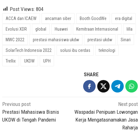
Post Views:
804
ACCA dan ICAEW
ancaman siber
Booth GoodWe
era digital
Evolusi XDR
global
Huawei
Kemitraan Internasional
lilla
MWC 2022
prestasi mahasiswa ukdw
prestasi ukdw
Sinari
SolarTech Indonesia 2022
solusi ibu cerdas
teknologi
Trellix
UKDW
UPH
SHARE
Post
Previous post
Next post
navigation
Prestasi Mahasiswa Bisnis
Waspadai Penipuan Lowongan
UKDW di Tengah Pandemi
Kerja Mengatasnamakan Jasa
Raharja