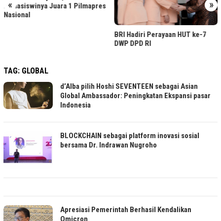
«
»
uara 1 Pilmapres
BRI Hadiri Per
BRI Hadiri Perayaan HUT ke-7
DPD RI, Perkua
DWP DPD RI
TAG:
GLOBAL
d’Alba pilih Hoshi SEVENTEEN sebagai Asian
Global Ambassador: Peningkatan Ekspansi pasar
Indonesia
BLOCKCHAIN sebagai platform inovasi sosial
bersama Dr. Indrawan Nugroho
Apresiasi Pemerintah Berhasil Kendalikan
Omicron