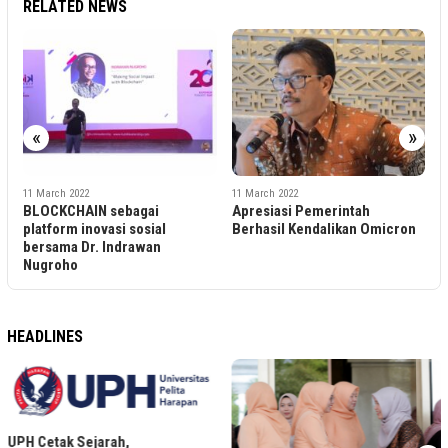
RELATED NEWS
«
»
2022
11 March 2022
11 March 2022
HAIN sebagai
Apresiasi Pemerintah
Tak Ada Penu
m inovasi sosial
Berhasil Kendalikan Omicron
Sudah Sepak
 Dr. Indrawan
Februari 20
o
HEADLINES
rah,