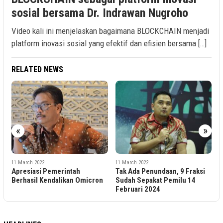
sosial bersama Dr. Indrawan Nugroho
Video kali ini menjelaskan bagaimana BLOCKCHAIN menjadi
platform inovasi sosial yang efektif dan efisien bersama […]
RELATED NEWS
«
»
11 March 2022
11 March 2022
h
Tak Ada Penundaan, 9 Fraksi
Kelangkaan Minyak Gore
 Omicron
Sudah Sepakat Pemilu 14
Berkepanjangan Bisa
Februari 2024
Timbulkan Kegaduhan