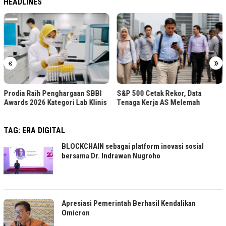
HEADLINES
«
»
Prodia Raih Predikat Excell
SBBI
S&P 500 Cetak Rekor, Data
Indonesia Original Brand 
linis
Tenaga Kerja AS Melemah
TAG:
ERA DIGITAL
BLOCKCHAIN sebagai platform inovasi sosial
bersama Dr. Indrawan Nugroho
Apresiasi Pemerintah Berhasil Kendalikan
Omicron