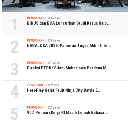
1
PENDIDIKAN
323 Views
BINUS dan BCA Luncurkan Studi Kasus Halo…
2
PENDIDIKAN
229 Views
NARALOKA 2026: Pameran Tugas Akhir Inter…
3
PENDIDIKAN
227 Views
Direksi PTPN IV Jadi Mahasiswa Perdana M…
4
TEKNOLOGI
224 Views
HeroPlay Gelar Fruit Ninja City Battle E…
5
PENDIDIKAN
222 Views
90% Pencari Kerja RI Masih Lemah Bahasa …