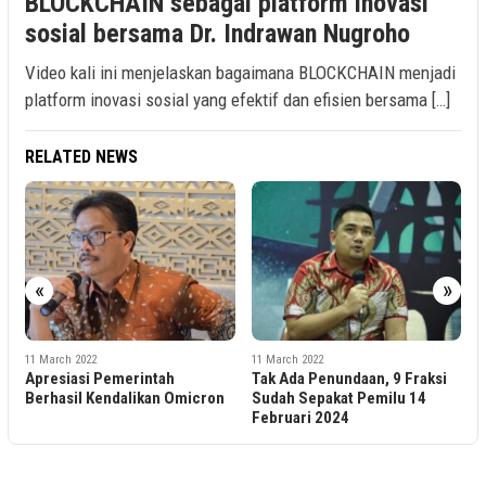
BLOCKCHAIN sebagai platform inovasi
sosial bersama Dr. Indrawan Nugroho
Video kali ini menjelaskan bagaimana BLOCKCHAIN menjadi
platform inovasi sosial yang efektif dan efisien bersama […]
RELATED NEWS
«
»
11 March 2022
11 March 2022
rintah
Tak Ada Penundaan, 9 Fraksi
Kelangkaan Minyak 
likan Omicron
Sudah Sepakat Pemilu 14
Berkepanjangan Bis
Februari 2024
Timbulkan Kegaduh