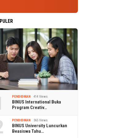
PULER
1
PENDIDIKAN
414 Views
BINUS International Buka
Program Creativ…
2
PENDIDIKAN
365 Views
BINUS University Luncurkan
Beasiswa Tahu…