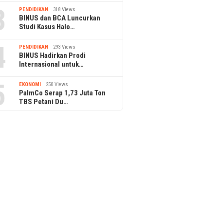
3
PENDIDIKAN
318 Views
BINUS dan BCA Luncurkan
Studi Kasus Halo…
4
PENDIDIKAN
293 Views
BINUS Hadirkan Prodi
Internasional untuk…
5
EKONOMI
250 Views
PalmCo Serap 1,73 Juta Ton
TBS Petani Du…