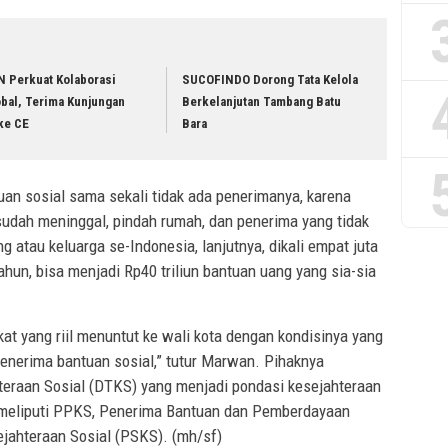
N Perkuat Kolaborasi
SUCOFINDO Dorong Tata Kelola
bal, Terima Kunjungan
Berkelanjutan Tambang Batu
ke CE
Bara
n sosial sama sekali tidak ada penerimanya, karena
sudah meninggal, pindah rumah, dan penerima yang tidak
ng atau keluarga se-Indonesia, lanjutnya, dikali empat juta
hun, bisa menjadi Rp40 triliun bantuan uang yang sia-sia
kat yang riil menuntut ke wali kota dengan kondisinya yang
 penerima bantuan sosial,” tutur Marwan. Pihaknya
eraan Sosial (DTKS) yang menjadi pondasi kesejahteraan
tu meliputi PPKS, Penerima Bantuan dan Pemberdayaan
ejahteraan Sosial (PSKS). (mh/sf)