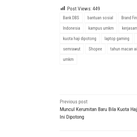
Post Views:
449
Bank DBS
bantuan sosial
Brand Fi
Indonesia
kampus umkm
kerjasa
kuota haji dipotong
laptop gaming
semrawut
Shopee
tahun macan ai
umkm
Post
Previous post
navigation
Muncul Kerumitan Baru Bila Kuota Haj
Ini Dipotong