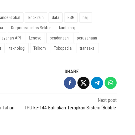
nance Global
Brick raih
data
ESG
haji
ma
Korporasi Lintas Sektor
kuota haji
layanan API
Lenovo
pendanaan
perusahaan
r
teknologi
Telkom
Tokopedia
transaksi
SHARE
Next post
i Tahun
IPU ke-144 Bali akan Terapkan Sistem ‘Bubble’