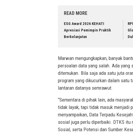
READ MORE
ESG Award 2026 KEHATI
RP
Apresiasi Pemimpin Praktik
Glo
Berkelanjutan
Du
Marwan mengungkapkan, banyak bantua
persoalan data yang salah. Ada yang 
ditemukan. Bila saja ada satu juta ora
program yang dikucurkan dalam satu ta
lantaran datanya semrawut.
“Sementara di pihak lain, ada masyara
tidak layak, tapi tidak masuk menjadi
menyampaikan, Data Terpadu Kesejaht
sosial juga perlu diperbaiki. DTKS i
Sosial, serta Potensi dan Sumber Kes