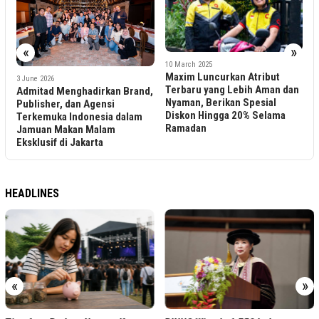
1
«
»
J
.
D
10 March 2025
Maxim Luncurkan Atribut
M
3 June 2026
Terbaru yang Lebih Aman dan
Admitad Menghadirkan Brand,
Nyaman, Berikan Spesial
Publisher, dan Agensi
Diskon Hingga 20% Selama
Terkemuka Indonesia dalam
Ramadan
Jamuan Makan Malam
Eksklusif di Jakarta
HEADLINES
«
»