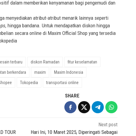
positif dalam memberikan kenyamanan bagi pengemudi dan
ga menyediakan atribut-atribut menarik lainnya seperti
aps,
hingga bandana. Untuk mendapatkan diskon hingga
elian secara online di Maxim Official Shop yang tersedia
okopedia
esain terbaru
diskon Ramadan
fitur keselamatan
tan berkendara
maxim
Maxim Indonesia
Shopee
Tokopedia
transportasi online
SHARE
Next post
LD TOUR
Hari Ini, 10 Maret 2025, Diperingati Sebagai