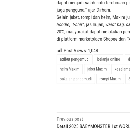
dapat menjadi salah satu terobosan 
juga pengguna,” ujar Dirham.
Selain jaket, rompi dan helm, Maxim ju
hoodie
,
t-shirt
, jas hujan,
waist bag, c
20%, masyarakat dapat melakukan pemb
di platform marketplace Shopee dan T
Post Views:
1,048
atribut pengemudi
belanja online
d
helm Maxim
jaket Maxim
keselama
pakaian pengemudi
rompi Maxim
Post
Previous post
navigation
Detail 2025 BABYMONSTER 1st WOR