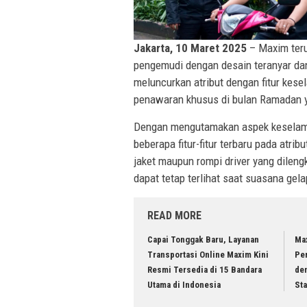
Jakarta, 10 Maret 2025
– Maxim teru
pengemudi dengan desain teranyar dan
meluncurkan atribut dengan fitur kes
penawaran khusus di bulan Ramadan y
Dengan mengutamakan aspek keselam
beberapa fitur-fitur terbaru pada atr
jaket maupun rompi driver yang dilen
dapat tetap terlihat saat suasana ge
READ MORE
Capai Tonggak Baru, Layanan
Max
Transportasi Online Maxim Kini
Pe
Resmi Tersedia di 15 Bandara
den
Utama di Indonesia
St