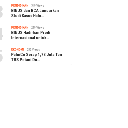
3
PENDIDIKAN
319 Views
BINUS dan BCA Luncurkan
Studi Kasus Halo…
4
PENDIDIKAN
299 Views
BINUS Hadirkan Prodi
Internasional untuk…
5
EKONOMI
252 Views
PalmCo Serap 1,73 Juta Ton
TBS Petani Du…