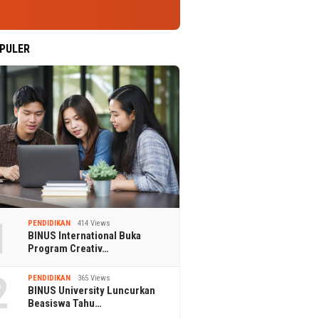
PULER
1
PENDIDIKAN
414 Views
BINUS International Buka
Program Creativ…
2
PENDIDIKAN
365 Views
BINUS University Luncurkan
Beasiswa Tahu…