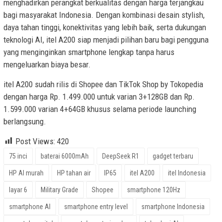
menghadirkan perangkat berkualitas dengan harga terjangkau
bagi masyarakat Indonesia. Dengan kombinasi desain stylish,
daya tahan tinggi, konektivitas yang lebih baik, serta dukungan
teknologi AI, itel A200 siap menjadi pilihan baru bagi pengguna
yang menginginkan smartphone lengkap tanpa harus
mengeluarkan biaya besar.
itel A200 sudah rilis di Shopee dan TikTok Shop by Tokopedia
dengan harga Rp. 1.499.000 untuk varian 3+128GB dan Rp.
1.599.000 varian 4+64GB khusus selama periode launching
berlangsung.
Post Views:
420
75 inci
baterai 6000mAh
DeepSeek R1
gadget terbaru
HP AI murah
HP tahan air
IP65
itel A200
itel Indonesia
layar 6
Military Grade
Shopee
smartphone 120Hz
smartphone AI
smartphone entry level
smartphone Indonesia