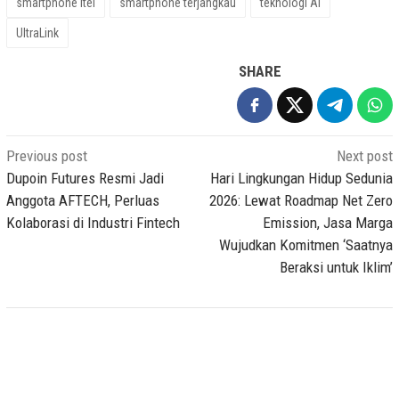
smartphone itel
smartphone terjangkau
teknologi AI
UltraLink
SHARE
Post
Previous post
Next post
navigation
Dupoin Futures Resmi Jadi
Hari Lingkungan Hidup Sedunia
Anggota AFTECH, Perluas
2026: Lewat Roadmap Net Zero
Kolaborasi di Industri Fintech
Emission, Jasa Marga
Wujudkan Komitmen ‘Saatnya
Beraksi untuk Iklim’