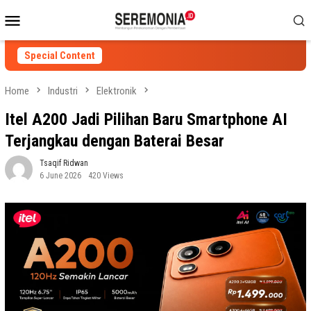
Skip
Mobile
to
Menu
content
Special Content
Home
Industri
Elektronik
Itel A200 Jadi Pilihan Baru Smartphone AI
Terjangkau dengan Baterai Besar
Tsaqif Ridwan
6 June 2026
420 Views