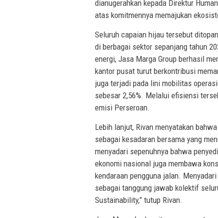
dianugerahkan kepada Direktur Human
atas komitmennya memajukan ekosis
Seluruh capaian hijau tersebut ditopan
di berbagai sektor sepanjang tahun 20
energi, Jasa Marga Group berhasil me
kantor pusat turut berkontribusi mema
juga terjadi pada lini mobilitas ope
sebesar 2,56%. Melalui efisiensi ters
emisi Perseroan.
Lebih lanjut, Rivan menyatakan bahwa 
sebagai kesadaran bersama yang menda
menyadari sepenuhnya bahwa penyedia
ekonomi nasional juga membawa konsek
kendaraan pengguna jalan. Menyadari ha
sebagai tanggung jawab kolektif selu
Sustainability,” tutup Rivan.