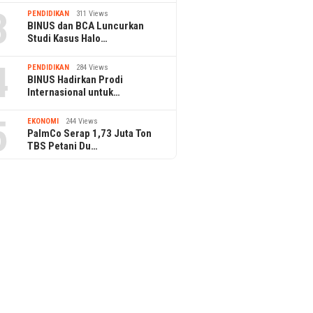
3
PENDIDIKAN
311 Views
BINUS dan BCA Luncurkan
Studi Kasus Halo…
4
PENDIDIKAN
284 Views
BINUS Hadirkan Prodi
Internasional untuk…
5
EKONOMI
244 Views
PalmCo Serap 1,73 Juta Ton
TBS Petani Du…