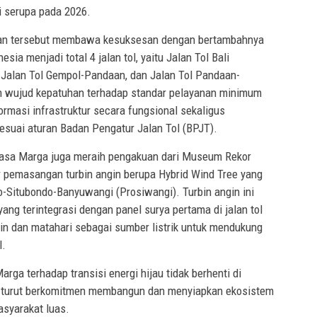
 serupa pada 2026.
gan tersebut membawa kesuksesan dengan bertambahnya
esia menjadi total 4 jalan tol, yaitu Jalan Tol Bali
 Jalan Tol Gempol-Pandaan, dan Jalan Tol Pandaan-
n wujud kepatuhan terhadap standar pelayanan minimum
ormasi infrastruktur secara fungsional sekaligus
 sesuai aturan Badan Pengatur Jalan Tol (BPJT).
u, Jasa Marga juga meraih pengakuan dari Museum Rekor
r pemasangan turbin angin berupa Hybrid Wind Tree yang
o-Situbondo-Banyuwangi (Prosiwangi). Turbin angin ini
ang terintegrasi dengan panel surya pertama di jalan tol
in dan matahari sebagai sumber listrik untuk mendukung
l.
a terhadap transisi energi hijau tidak berhenti di
a turut berkomitmen membangun dan menyiapkan ekosistem
syarakat luas.