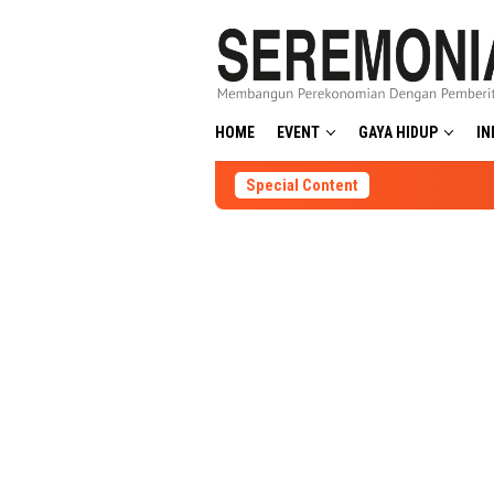
Skip
to
content
HOME
EVENT
GAYA HIDUP
IN
Special Content