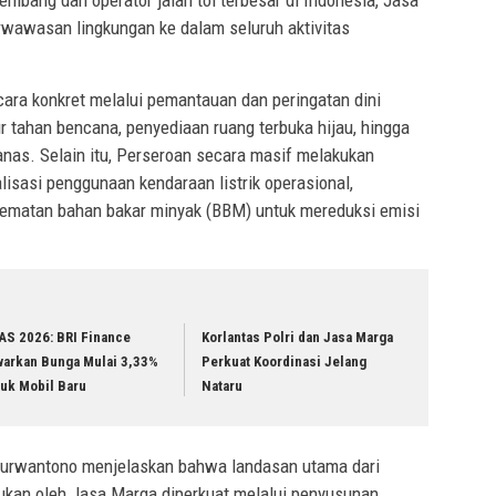
bang dan operator jalan tol terbesar di Indonesia, Jasa
wawasan lingkungan ke dalam seluruh aktivitas
ara konkret melalui pemantauan dan peringatan dini
r tahan bencana, penyediaan ruang terbuka hijau, hingga
anas. Selain itu, Perseroan secara masif melakukan
lisasi penggunaan kendaraan listrik operasional,
hematan bahan bakar minyak (BBM) untuk mereduksi emisi
AS 2026: BRI Finance
Korlantas Polri dan Jasa Marga
warkan Bunga Mulai 3,33%
Perkuat Koordinasi Jelang
tuk Mobil Baru
Nataru
Purwantono menjelaskan bahwa landasan utama dari
kukan oleh Jasa Marga diperkuat melalui penyusunan