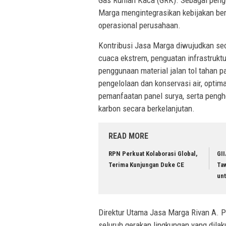
Gas Rumah Kaca (GRK). Sebagai pengem
Marga mengintegrasikan kebijakan ber
operasional perusahaan.
Kontribusi Jasa Marga diwujudkan sec
cuaca ekstrem, penguatan infrastruktu
penggunaan material jalan tol tahan p
pengelolaan dan konservasi air, optima
pemanfaatan panel surya, serta peng
karbon secara berkelanjutan.
READ MORE
RPN Perkuat Kolaborasi Global,
GII
Terima Kunjungan Duke CE
Ta
un
Direktur Utama Jasa Marga Rivan A. 
seluruh gerakan lingkungan yang dila