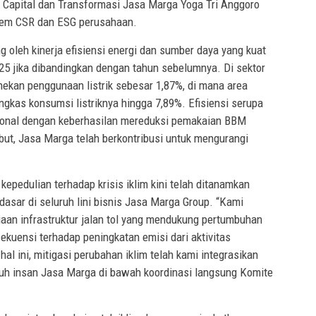
 Capital dan Transformasi Jasa Marga Yoga Tri Anggoro
tem CSR dan ESG perusahaan.
g oleh kinerja efisiensi energi dan sumber daya yang kuat
25 jika dibandingkan dengan tahun sebelumnya. Di sektor
nekan penggunaan listrik sebesar 1,87%, di mana area
ngkas konsumsi listriknya hingga 7,89%. Efisiensi serupa
rasional dengan keberhasilan mereduksi pemakaian BBM
ebut, Jasa Marga telah berkontribusi untuk mengurangi
kepedulian terhadap krisis iklim kini telah ditanamkan
sar di seluruh lini bisnis Jasa Marga Group. “Kami
an infrastruktur jalan tol yang mendukung pertumbuhan
uensi terhadap peningkatan emisi dari aktivitas
l ini, mitigasi perubahan iklim telah kami integrasikan
ruh insan Jasa Marga di bawah koordinasi langsung Komite