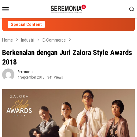
Skip
Mobile
to
Menu
content
Special Content
Home
Industri
E-Commerce
Berkenalan dengan Juri Zalora Style Awards
2018
Seremonia
4 September 2018
341 Views