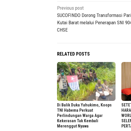
Post
Previous post
navigation
SUCOFINDO Dorong Transformasi Par
Kutai Barat melalui Penerapan SNI 90
CHSE
RELATED POSTS
Di Balik Duka Yahukimo, Koops
SETE
TNI Habema Perkuat
HARA
Perlindungan Warga Agar
WORL
Kekerasan Tak Kembali
SELE
Merenggut Nyawa
PERT