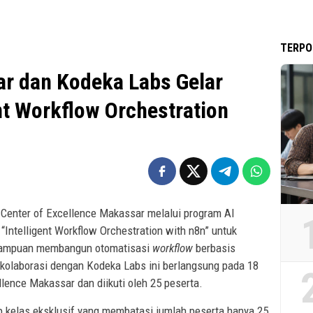
TERPO
r dan Kodeka Labs Gelar
nt Workflow Orchestration
 Center of Excellence Makassar melalui program AI
 “Intelligent Workflow Orchestration with n8n” untuk
emampuan membangun otomatisasi
workflow
berbasis
kolaborasi dengan Kodeka Labs ini berlangsung pada 18
llence Makassar dan diikuti oleh 25 peserta.
p kelas eksklusif yang membatasi jumlah peserta hanya 25