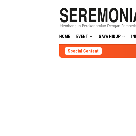
Skip
to
content
HOME
EVENT
GAYA HIDUP
IN
Special Content