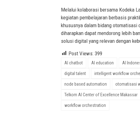
Melalui kolaborasi bersama Kodeka L
kegiatan pembelajaran berbasis prakt
khususnya dalam bidang otomatisasi c
diharapkan dapat mendorong lebih ba
solusi digital yang relevan dengan ke
Post Views:
399
AI chatbot
AI education
AI Indone
digital talent
intelligent workflow orch
node based automation
otomatisasi 
Telkom AI Center of Excellence Makassar
workflow orchestration