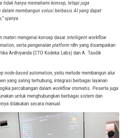
ta tidak hanya memahami konsep, tetapi juga
dalam membangun solusi berbasis AI yang dapat
,” ujanya.
n materi mengenai konsep dasar
intelligent workflow
omation
, serta pengenalan
platform
n8n yang disampaikan
rtika Ardhiyanda (CTO Kodeka Labs) dan A. Tasdik
sep
node-based automation
, yaitu metode membangun alur
en yang saling terhubung, integrasi berbagai layanan
logika percabangan dalam
workflow
otomatis. Peserta juga
gunakan untuk menghubungkan berbagai sistem dan
nya dilakukan secara manual.