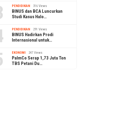
3
PENDIDIKAN
316 Views
BINUS dan BCA Luncurkan
Studi Kasus Halo…
4
PENDIDIKAN
291 Views
BINUS Hadirkan Prodi
Internasional untuk…
5
EKONOMI
247 Views
PalmCo Serap 1,73 Juta Ton
TBS Petani Du…