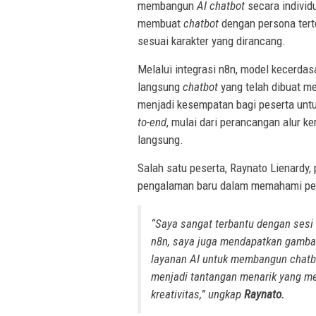
membangun
AI chatbot
secara individ
membuat
chatbot
dengan persona ter
sesuai karakter yang dirancang.
Melalui integrasi n8n, model kecerdas
langsung
chatbot
yang telah dibuat mel
menjadi kesempatan bagi peserta un
to-end
, mulai dari perancangan alur ke
langsung.
Salah satu peserta, Raynato Lienardy,
pengalaman baru dalam memahami pen
“Saya sangat terbantu dengan sesi
n8n, saya juga mendapatkan gambar
layanan AI untuk membangun
chat
menjadi tantangan menarik yang 
kreativitas,” ungkap
Raynato.