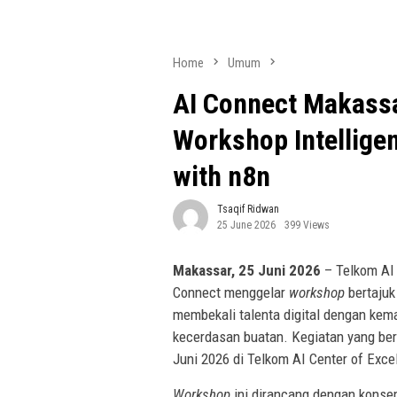
Home
Umum
AI Connect Makassa
Workshop Intellige
with n8n
Tsaqif Ridwan
25 June 2026
399 Views
Makassar, 25 Juni 2026
– Telkom AI
Connect menggelar
workshop
bertajuk
membekali talenta digital dengan k
kecerdasan buatan. Kegiatan yang ber
Juni 2026 di Telkom AI Center of Exce
Workshop
ini dirancang dengan konse