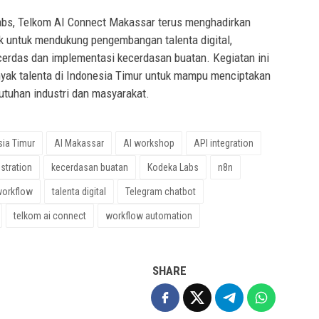
abs, Telkom AI Connect Makassar terus menghadirkan
ik untuk mendukung pengembangan talenta digital,
erdas dan implementasi kecerdasan buatan. Kegiatan ini
nyak talenta di Indonesia Timur untuk mampu menciptakan
butuhan industri dan masyarakat.
sia Timur
AI Makassar
AI workshop
API integration
estration
kecerdasan buatan
Kodeka Labs
n8n
workflow
talenta digital
Telegram chatbot
telkom ai connect
workflow automation
SHARE