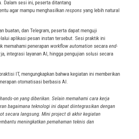
u. Dalam sesi ini, peserta ditantang
tentu agar mampu menghasilkan
respons
yang lebih natural
an buatan, dan Telegram, peserta dapat menguji
alui aplikasi pesan instan tersebut. Sesi praktik ini
tuk memahami penerapan
workflow
automation
secara
end-
rja, integrasi layanan AI, hingga pengujian solusi secara
 praktisi IT, mengungkapkan bahwa kegiatan ini memberikan
erapan otomatisasi berbasis AI.
hands-on
yang diberikan. Selain memahami cara kerja
an bagaimana teknologi ini dapat diintegrasikan dengan
bot
secara langsung.
Mini project
di akhir kegiatan
membantu meningkatkan pemahaman teknis dan