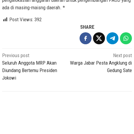
pengalokasian anggaran daerah untuk pengembangan PAUD yang
ada di masing-maisng daerah. *
Post Views:
392
SHARE
Post
Previous post
Next post
navigation
Seluruh Anggota MRP Akan
Warga Jabar Pesta Angklung di
Diundang Bertemu Presiden
Gedung Sate
Jokowi