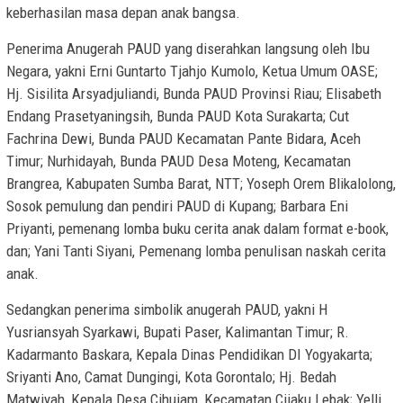
keberhasilan masa depan anak bangsa.
Penerima Anugerah PAUD yang diserahkan langsung oleh Ibu
Negara, yakni Erni Guntarto Tjahjo Kumolo, Ketua Umum OASE;
Hj. Sisilita Arsyadjuliandi, Bunda PAUD Provinsi Riau; Elisabeth
Endang Prasetyaningsih, Bunda PAUD Kota Surakarta; Cut
Fachrina Dewi, Bunda PAUD Kecamatan Pante Bidara, Aceh
Timur; Nurhidayah, Bunda PAUD Desa Moteng, Kecamatan
Brangrea, Kabupaten Sumba Barat, NTT; Yoseph Orem Blikalolong,
Sosok pemulung dan pendiri PAUD di Kupang; Barbara Eni
Priyanti, pemenang lomba buku cerita anak dalam format e-book,
dan; Yani Tanti Siyani, Pemenang lomba penulisan naskah cerita
anak.
Sedangkan penerima simbolik anugerah PAUD, yakni H
Yusriansyah Syarkawi, Bupati Paser, Kalimantan Timur; R.
Kadarmanto Baskara, Kepala Dinas Pendidikan DI Yogyakarta;
Sriyanti Ano, Camat Dungingi, Kota Gorontalo; Hj. Bedah
Matwiyah, Kepala Desa Cihujam, Kecamatan Cijaku Lebak; Yelli