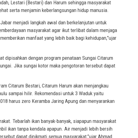
ndah, Lestari (Bestari) dan Harum sehingga masyarakat
sehat serta menjamin keberlangsungan hidup manusia.
 Jabar menjadi langkah awal dan berkelanjutan untuk
emberdayaan masyarakat agar ikut terlibat dalam menjaga
memberikan manfaat yang lebih baik bagi kehidupan,”ujar
pat dipisahkan dengan program penataan Sungai Citarum
ngai. Jika sungai kotor maka pengotoran tersebut dapat
m Citarum Bestari, Citarum Harum akan menjangkau
hulu sampai hilir. Rekomendasi untuk 3 Waduk yaitu
un 2018 harus zero Keramba Jaring Apung dan menyarankan
rakat. Tebarlah ikan banyak-banyak, siapapun masyarakat
l ikan tanpa kendala apapun. Air menjadi lebih bersih
 tersebut dapat dinikmati semua masyarakat,”ujar Ahmad