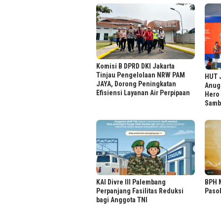
Komisi B DPRD DKI Jakarta
Tinjau Pengelolaan NRW PAM
HUT J
JAYA, Dorong Peningkatan
Anug
Efisiensi Layanan Air Perpipaan
Hero
Samb
KAI Divre III Palembang
BPH M
Perpanjang Fasilitas Reduksi
Paso
bagi Anggota TNI