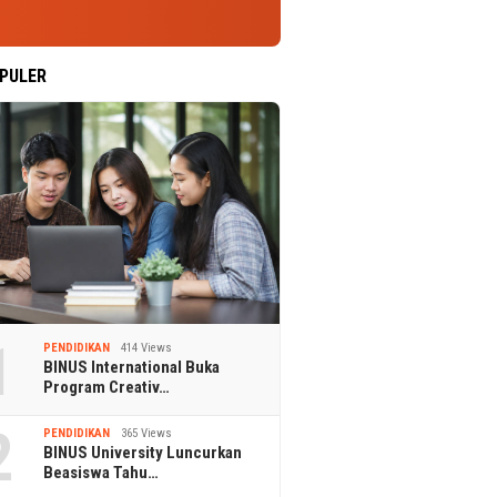
PULER
1
PENDIDIKAN
414 Views
BINUS International Buka
Program Creativ…
2
PENDIDIKAN
365 Views
BINUS University Luncurkan
Beasiswa Tahu…