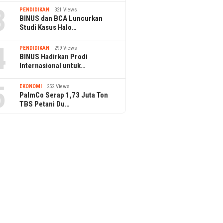
3
PENDIDIKAN
321 Views
BINUS dan BCA Luncurkan
Studi Kasus Halo…
4
PENDIDIKAN
299 Views
BINUS Hadirkan Prodi
Internasional untuk…
5
EKONOMI
252 Views
PalmCo Serap 1,73 Juta Ton
TBS Petani Du…