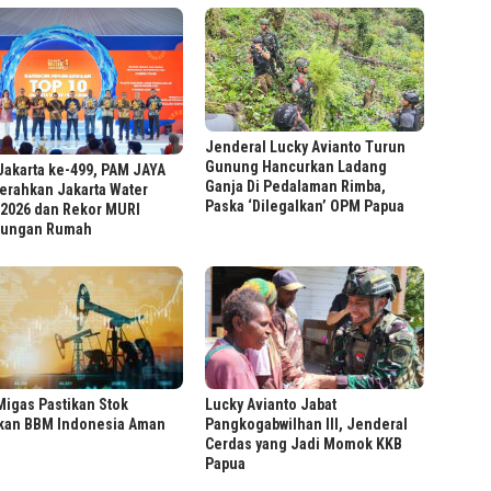
Jenderal Lucky Avianto Turun
Gunung Hancurkan Ladang
akarta ke-499, PAM JAYA
Ganja Di Pedalaman Rimba,
erahkan Jakarta Water
Paska ‘Dilegalkan’ OPM Papua
 2026 dan Rekor MURI
ungan Rumah
igas Pastikan Stok
Lucky Avianto Jabat
kan BBM Indonesia Aman
Pangkogabwilhan III, Jenderal
Cerdas yang Jadi Momok KKB
Papua