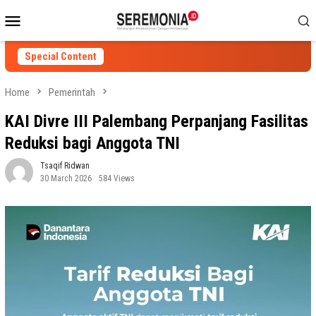
Skip
Mobile
to
Menu
content
Special Content
Home
Pemerintah
KAI Divre III Palembang Perpanjang Fasilitas
Reduksi bagi Anggota TNI
Tsaqif Ridwan
30 March 2026
584 Views