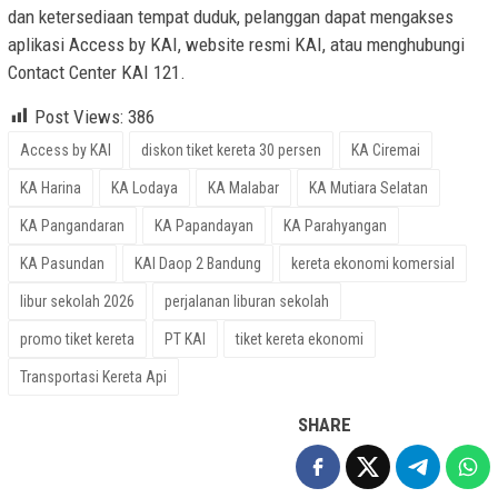
dan ketersediaan tempat duduk, pelanggan dapat mengakses
aplikasi Access by KAI, website resmi KAI, atau menghubungi
Contact Center KAI 121.
Post Views:
386
Access by KAI
diskon tiket kereta 30 persen
KA Ciremai
KA Harina
KA Lodaya
KA Malabar
KA Mutiara Selatan
KA Pangandaran
KA Papandayan
KA Parahyangan
KA Pasundan
KAI Daop 2 Bandung
kereta ekonomi komersial
libur sekolah 2026
perjalanan liburan sekolah
promo tiket kereta
PT KAI
tiket kereta ekonomi
Transportasi Kereta Api
SHARE