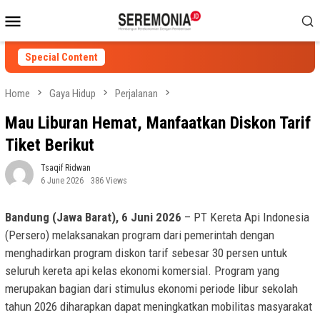
Skip
Mobile
to
Menu
content
Special Content
Home
Gaya Hidup
Perjalanan
Mau Liburan Hemat, Manfaatkan Diskon Tarif
Tiket Berikut
Tsaqif Ridwan
6 June 2026
386 Views
Bandung (Jawa Barat), 6 Juni 2026
– PT Kereta Api Indonesia
(Persero) melaksanakan program dari pemerintah dengan
menghadirkan program diskon tarif sebesar 30 persen untuk
seluruh kereta api kelas ekonomi komersial. Program yang
merupakan bagian dari stimulus ekonomi periode libur sekolah
tahun 2026 diharapkan dapat meningkatkan mobilitas masyarakat