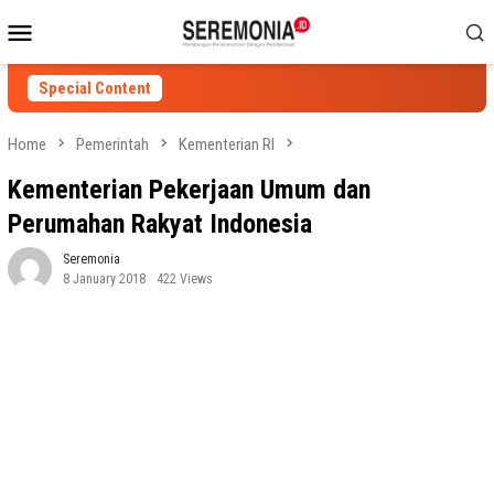
Skip
Mobile
to
Menu
content
Special Content
Home
Pemerintah
Kementerian RI
Kementerian Pekerjaan Umum dan
Perumahan Rakyat Indonesia
Seremonia
8 January 2018
422 Views