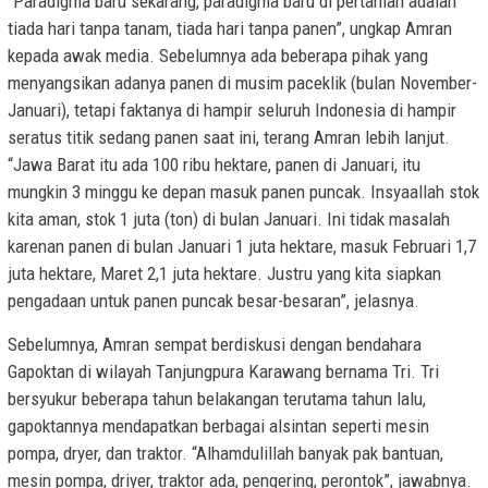
“Paradigma baru sekarang, paradigma baru di pertanian adalah
tiada hari tanpa tanam, tiada hari tanpa panen”, ungkap Amran
kepada awak media. Sebelumnya ada beberapa pihak yang
menyangsikan adanya panen di musim paceklik (bulan November-
Januari), tetapi faktanya di hampir seluruh Indonesia di hampir
seratus titik sedang panen saat ini, terang Amran lebih lanjut.
“Jawa Barat itu ada 100 ribu hektare, panen di Januari, itu
mungkin 3 minggu ke depan masuk panen puncak. Insyaallah stok
kita aman, stok 1 juta (ton) di bulan Januari. Ini tidak masalah
karenan panen di bulan Januari 1 juta hektare, masuk Februari 1,7
juta hektare, Maret 2,1 juta hektare. Justru yang kita siapkan
pengadaan untuk panen puncak besar-besaran”, jelasnya.
Sebelumnya, Amran sempat berdiskusi dengan bendahara
Gapoktan di wilayah Tanjungpura Karawang bernama Tri. Tri
bersyukur beberapa tahun belakangan terutama tahun lalu,
gapoktannya mendapatkan berbagai alsintan seperti mesin
pompa, dryer, dan traktor. “Alhamdulillah banyak pak bantuan,
mesin pompa, driyer, traktor ada, pengering, perontok”, jawabnya.