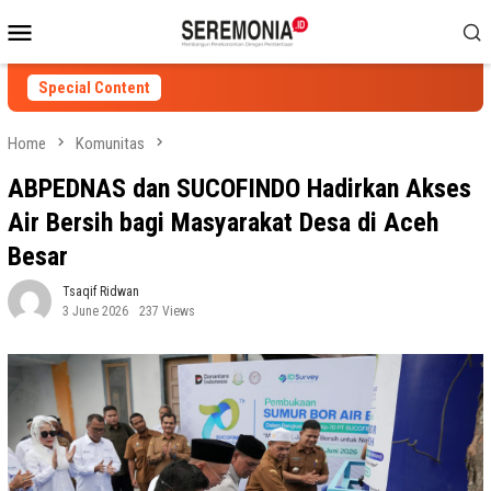
Skip
Mobile
to
Menu
content
Special Content
Home
Komunitas
ABPEDNAS dan SUCOFINDO Hadirkan Akses
Air Bersih bagi Masyarakat Desa di Aceh
Besar
Tsaqif Ridwan
3 June 2026
237 Views