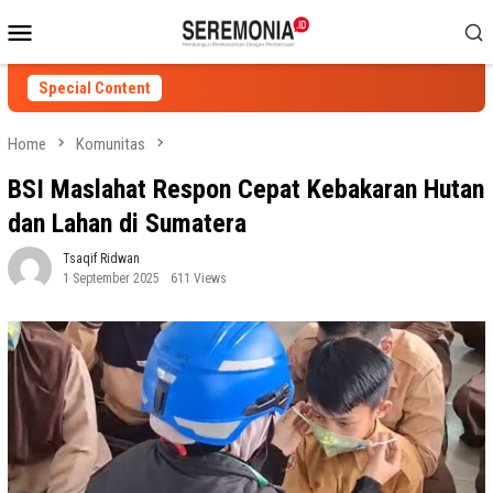
Skip
Mobile
to
Menu
content
Special Content
Home
Komunitas
BSI Maslahat Respon Cepat Kebakaran Hutan
dan Lahan di Sumatera
Tsaqif Ridwan
1 September 2025
611 Views